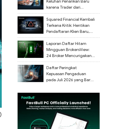
Keluhan Penarikan Baru
karena Trader dari
Berbagai Negara
Melaporkan Dana Diblokir.
Squared Financial Kembali
Terkena Kritik: Hentikan
Pendaftaran Klien Baru,
Penarikan Dana Tertunda
Laporan Daftar Hitam
Mingguan BrokersView:
24 Broker Mencurigakan
Ditandai dari 27 Juli
hingga 2 Agustus 2026
Daftar Peringkat
Kepuasan Pengaduan
pada Juli 2026 yang Baru
Dirilis
)