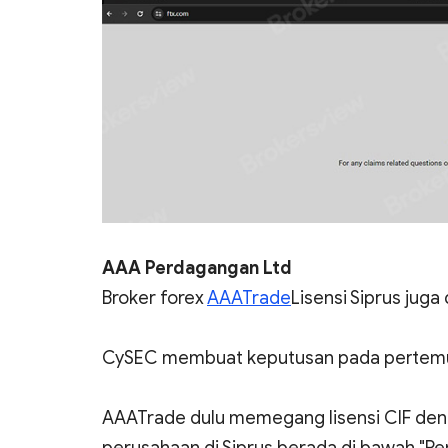
AAA Perdagangan Ltd
Broker forex
AAATrade
Lisensi Siprus juga
CySEC membuat keputusan pada pertemuan
AAATrade dulu memegang lisensi CIF denga
perusahaan di Siprus berada di bawah "Pe