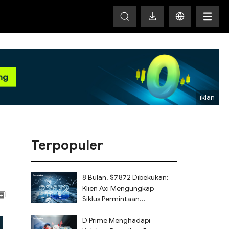
HOT
Terpopuler
8 Bulan, $7.872 Dibekukan:
Klien Axi Mengungkap
Siklus Permintaan
Dokumen Tanpa Akhir dan
Tidak Ada Penarikan Dana
D Prime Menghadapi