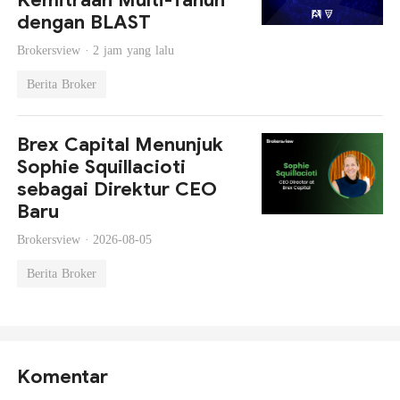
dengan BLAST
Brokersview ·
2 jam yang lalu
Berita Broker
Brex Capital Menunjuk
Sophie Squillacioti
sebagai Direktur CEO
Baru
Brokersview ·
2026-08-05
Berita Broker
Komentar