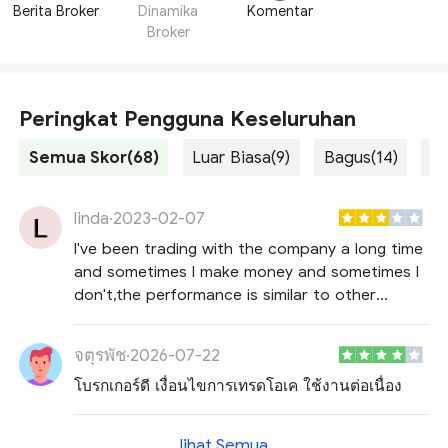
Berita Broker
Dinamika
Komentar
Broker
Peringkat Pengguna Keseluruhan
Semua Skor(68)
Luar Biasa(9)
Bagus(14)
Ra
linda
·
2023-02-07
I've been trading with the company a long time
and sometimes I make money and sometimes I
don't,the performance is similar to other
brokers.I think maybe the platform is not
important.
จตุรพัช
·
2026-07-22
โบรกเกอร์ดี เงื่อนไขการเทรดโอเค ใช้งานต่อเนื่อง
lihat Semua