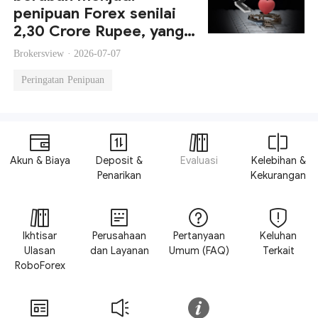
penipuan Forex senilai
2,30 Crore Rupee, yang
diduga terkait dengan
Brokersview ·
2026-07-07
platform RoboForex
Peringatan Penipuan
Akun & Biaya
Deposit &
Evaluasi
Kelebihan &
Penarikan
Kekurangan
Ikhtisar
Perusahaan
Pertanyaan
Keluhan
Ulasan
dan Layanan
Umum (FAQ)
Terkait
RoboForex