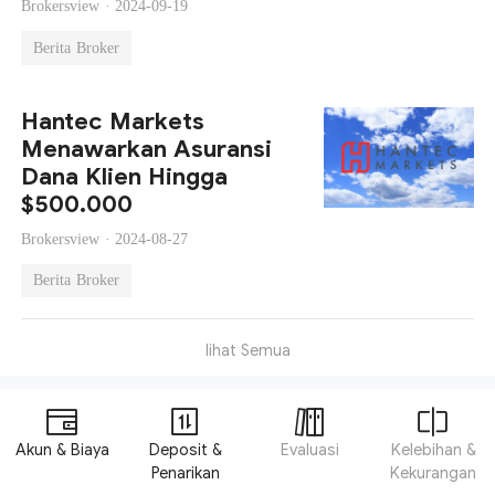
Brokersview ·
2024-09-19
Berita Broker
Hantec Markets
Menawarkan Asuransi
Dana Klien Hingga
$500.000
Brokersview ·
2024-08-27
Berita Broker
lihat Semua
Akun & Biaya
Deposit &
Evaluasi
Kelebihan &
Penarikan
Kekurangan