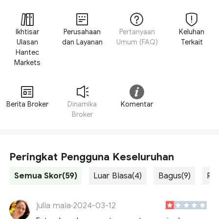
Ikhtisar
Perusahaan
Pertanyaan
Keluhan
Ulasan
dan Layanan
Umum (FAQ)
Terkait
Hantec
Markets
Berita Broker
Dinamika
Komentar
Broker
Peringkat Pengguna Keseluruhan
Semua Skor(59)
Luar Biasa(4)
Bagus(9)
Rat
julia maia
·
2024-03-12