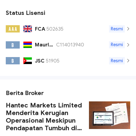
Status Lisensi
FCA
502635
A A A
Resmi
Mauritius FSC
C114013940
B
Resmi
JSC
51905
B
Resmi
Berita Broker
Hantec Markets Limited
Menderita Kerugian
Operasional Meskipun
Pendapatan Tumbuh di
2023