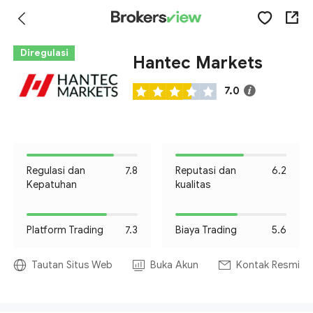
Diregulasi
Hantec Markets
7.0
Regulasi dan
7.8
Reputasi dan
6.2
Kepatuhan
kualitas
Platform Trading
7.3
Biaya Trading
5.6
Tautan Situs Web
Buka Akun
Kontak Resmi