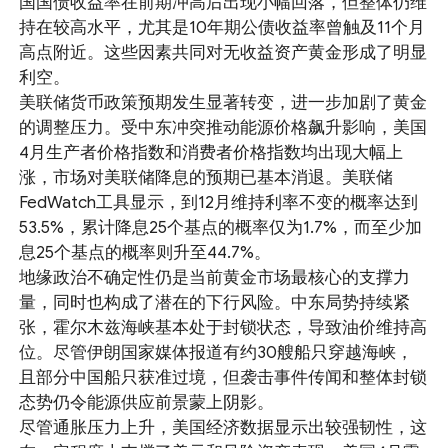
国国债收益率在前期冲高后出现小幅回落，但整体仍维
持在较高水平，尤其是10年期公债收益率曾触及11个月
高点附近。这些因素共同对无收益资产黄金形成了明显
利空。
美联储货币政策预期发生显著转变，进一步加剧了黄金
的调整压力。受中东冲突推动能源价格飙升影响，美国
4月生产者价格指数和消费者价格指数均出现大幅上
涨，市场对美联储降息的预期已基本消退。美联储
FedWatch工具显示，到12月维持利率不变的概率达到
53.5%，累计降息25个基点的概率仅为1.7%，而至少加
息25个基点的概率则升至44.7%。
地缘政治不确定性仍是当前黄金市场最核心的支撑力
量，同时也构成了潜在的下行风险。中东局势持续紧
张，霍尔木兹海峡基本处于封锁状态，导致油价维持高
位。尽管伊朗国家媒体报道有约30艘船只穿越海峡，
且部分中国船只获准过境，但袭击事件传闻和整体封锁
态势仍令能源供应前景蒙上阴影。
尽管通胀压力上升，美国经济数据显示出较强韧性，这