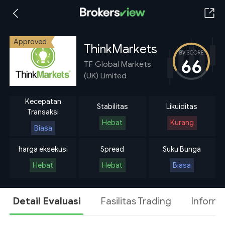
Approved
ThinkMarkets
66
TF Global Markets
(UK) Limited
Kecepatan
Stabilitas
Likuiditas
Transaksi
Hebat
Kurang
Biasa
harga eksekusi
Spread
Suku Bunga
Hebat
Hebat
Biasa
Detail Evaluasi
Fasilitas Trading
Informa