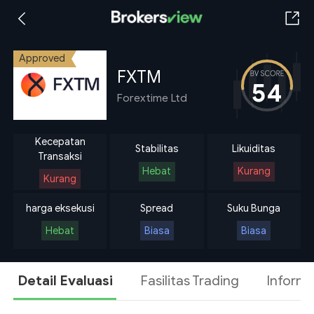
Approved
FXTM
54
Forextime Ltd
Kecepatan
Stabilitas
Likuiditas
Transaksi
Hebat
Kurang
Kurang
harga eksekusi
Spread
Suku Bunga
Hebat
Biasa
Biasa
Detail Evaluasi
Fasilitas Trading
Informa