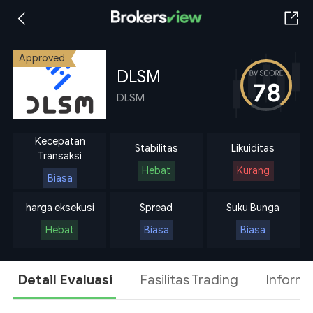
Approved
DLSM
78
DLSM
Kecepatan
Stabilitas
Likuiditas
Transaksi
Hebat
Kurang
Biasa
harga eksekusi
Spread
Suku Bunga
Hebat
Biasa
Biasa
Detail Evaluasi
Fasilitas Trading
Informa