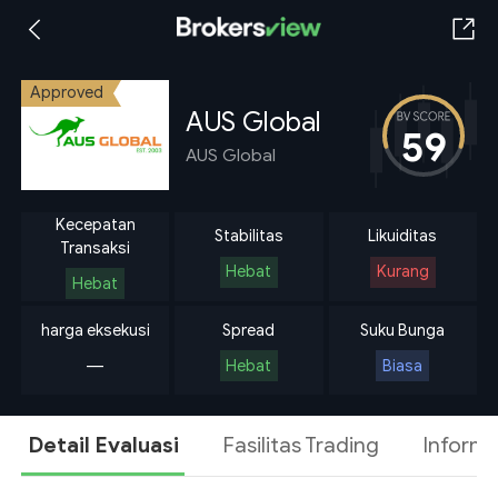
Approved
AUS Global
59
AUS Global
Kecepatan
Stabilitas
Likuiditas
Transaksi
Hebat
Kurang
Hebat
harga eksekusi
Spread
Suku Bunga
---
Hebat
Biasa
Detail Evaluasi
Fasilitas Trading
Informa