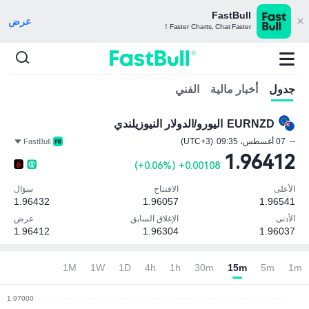
FastBull
عرض
Faster Charts, Chat Faster！
جدول
أخبار مالية
الفني
EURNZD
اليورو/الدولار النيوزيلندي
--
07 أغسطس، 09:35
(UTC+3)
FastBull
1.96412
)
+0.06%
(
+0.00108
الأعلى
الافتتاح
سؤال
1.96432
1.96057
1.96541
الأدنى
الإغلاق السابق
عرض
1.96412
1.96304
1.96037
ملاحظة: وحدة العملة ()
1M
1W
1D
4h
1h
30m
15m
5m
1m