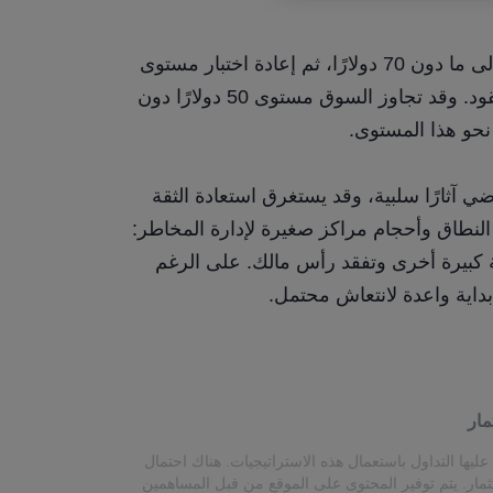
لا يزال هناك احتمالٌ واردٌ لانخفاض سعر الفضة إلى ما دون 70 دولارًا، ثم إعادة اختبار مستوى 
50 دولارًا، وهو المستوى الذي شكّل سقفًا لها لعقود. وقد تجاوز السوق مستوى 50 دولارًا دون 
 نحو هذا المستوى.
لقد خلّفت تقلبات السوق الحادة يوم الجمعة الماضي آثارًا سلبية، وقد يستغرق استعادة الثقة 
وقتًا. يُنصح باستخدام أوامر وقف خسارة واسعة النطاق وأحجام مراكز صغيرة لإدارة المخاطر: 
فآخر ما ترغب به هو أن تُحاصر في حركة سعرية كبيرة أخرى وتفقد رأس مالك. على الرغم 
 بداية واعدة لانتعاش محتمل.
مار
ليها التداول باستعمال هذه الاستراتيجيات. هناك احتمال
ثمار. يتم توفير المحتوى على الموقع من قبل المساهمين