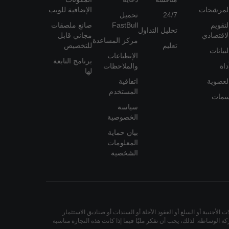
لمرشحات
الإضافية للويب
24/7
تحميل
لتقويم
FastBull
صانع ملصقات
تحليل التداول
لاقتصادي
مجاني قابل
مركز المساعدة
تعليم
للتخصيص
لبيانات
الإنطباعات
برنامج التابعة
داة
والملاحظات
لها
لعضوية
اتفاقية
المستخدم
مات
سياسة
الخصوصية
بيان حماية
المعلومات
الشخصية
لأجنبية أو السلع أو العقود الآجلة أو السندات أو صناديق الاستثمار
 الوساطة. لذلك، يجب أن تفكر مليًا فيما إذا كانت هذه التجارة مناسبة