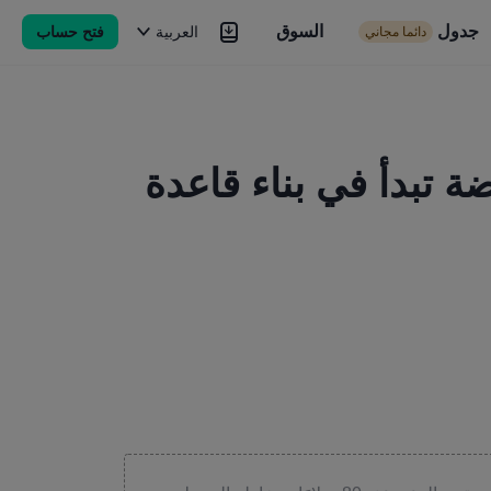
جدول
السوق
السوق
العربية
فتح حساب
دائما مجاني
Brokers
المزيد
ة تبدأ في بناء قاعدة