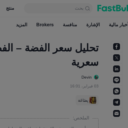
بحث
بحث
منتج
جدول
منتج
دائما مجاني
خبار مالية
الإشارة
منافسة
أخبار مالية
Brokers
الإشارة
المزيد
منافسة
تحليل سعر الفضة – الفض
سعرية
Devin
03 فبراير، 16:01
بِضَاعَة
الملخص: