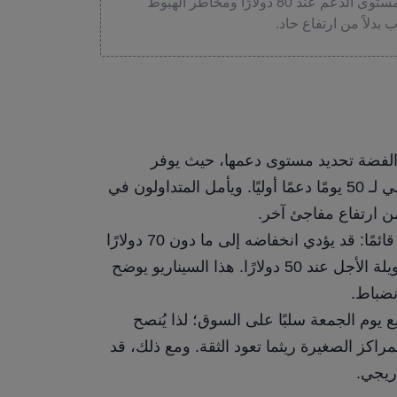
بدأ سعر الفضة في الاستقرار: يراقب المتداولون مستوى الدعم عند 80 دولارًا ومخاطر الهبوط
8 دولارًا: تحاول الفضة تحديد مستوى دعمها، حيث يوفر
مستوى 80 دولارًا والمتوسط ​​المتحرك الأسي لـ 50 يومًا دعمًا أوليًا. ويأمل المتداولون في
لا يزال خطر انخفاض السعر إلى 50 دولارًا قائمًا: قد يؤدي انخفاضه إلى ما دون 70 دولارًا
إلى إعادة اختبار المعدن لنقطة الاختراق طويلة الأجل عند 50 دولارًا. هذا السيناريو يوضح
نضباط.
يع يوم الجمعة سلبًا على السوق؛ لذا يُنصح
اكز الصغيرة ريثما تعود الثقة. ومع ذلك، قد
دريجي.