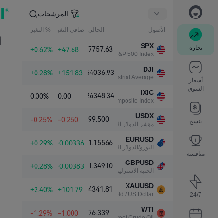
المرشحات
الأصول
الحالي
صافي التغير
% التغير
أ
SPX
تجارة
7757.63
+0.62%
+47.68
S&P 500 Index
DJI
54036.93
+0.28%
+151.83
Dow Jones Industrial Average
أسعار
السوق
IXIC
26348.34
0.00%
0.00
NASDAQ Composite Index
USDX
99.500
-0.25%
-0.250
ينسخ
مؤشر الدولار الأمريكي
EURUSD
1.15566
+0.29%
+0.00336
اليورو/الدولار الأمريكي
منافسة
GBPUSD
1.34910
+0.28%
+0.00383
الجنيه الاسترليني/الدولار الأمريكي
XAUUSD
4341.81
+2.40%
+101.79
Gold / US Dollar
24/7
WTI
76.339
-1.29%
-1.000
Light Sweet Crude Oil