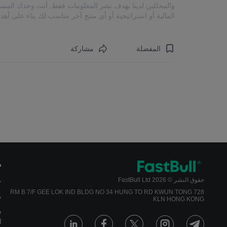
والمحللين لدينا بهدف نشر المعلومات فقط. أنت وحدك المسؤو
المالية أو استراتيجية أو أي منتج آخر مناسب لك بناء على أه
المفضلة
مشاركة
م
حقوق النشر © 2026 FastBull Ltd
ج
728 RM B 7/F GEE LOK IND BLDG NO 34 HUNG TO RD KWUN TONG
م
KLN HONG KONG
س
ا