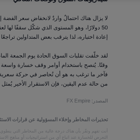
إعادة اختباره، لذا يترقب بعض المتداولين تراجعًا
من حالة عدم اليقين، فإن الاستقرار الأخير يُمثل
المصدر: FX Empire
تحذيرات المخاطر وإخلاء المسؤولية عن قرارات الاستث
أنت تفهم وتقّر بأن هناك درجة عالية من المخاطر التي ينطوي ع
التعرض للخسارة عند اتباع أي من استراتيجيات أو مناهج الاست