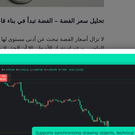
تحليل سعر الفضة – الفضة تبدأ في بناء ق
الماضي. ورغم استقرار الأسعار، إلا أن الحذر لا 
وجدت الفضة دعماً قرب 80 دولاراً ومتوسط ​​الحركة الأسي لمدة 50 يوماً
شهد سوق الفضة ارتفاعًا طفيفًا خلال تداولات صباح
من أن الصعود البطيء والثابت سيكون أفضل من الت