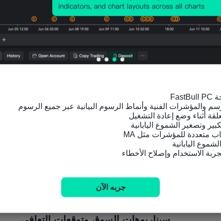
جربه الآن
المصدر: TradingView
سيناريوهات السوق وتوقعات التعافي