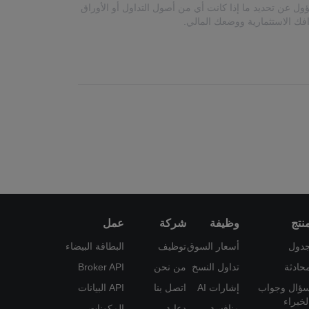
ل عن تحديد ما إذا كانت أي من أصول التداول أو الأوراق
دافك الاستثمارية ووضعك المالي.
نتج
وظيفة
شركة
عمل
دول
أسعار السوق
توظيف
البطاقة البيضاء
حادثة
تداول النسخ
من نحن
Broker API
ؤال وجواب
إشارات AI
اتصل بنا
API البيانات
لخبراء
منافسة
دعاية
المكونات