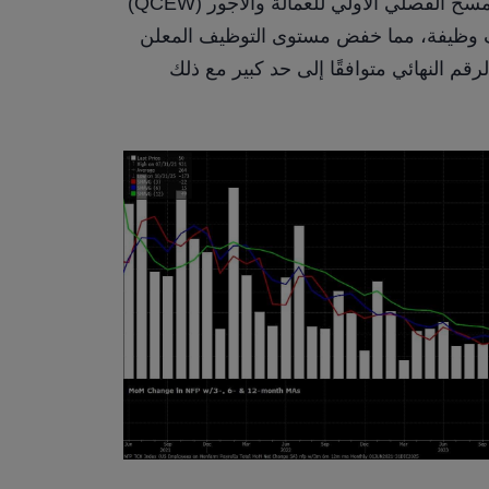
التوظيف في مارس 2025. وقد أشارت بيانات المسح الفصلي الأولي للعمالة والأجور (QCEW) 
سابقًا إلى مراجعة نزولي قياسية بلغت -911 ألف وظيفة، مما خفض مستوى التوظيف المعلن 
سابقًا إلى النصف تقريبًا، ومن المرجح أن يكون الرقم النهائي متوافقًا إلى حد كبير مع ذلك 