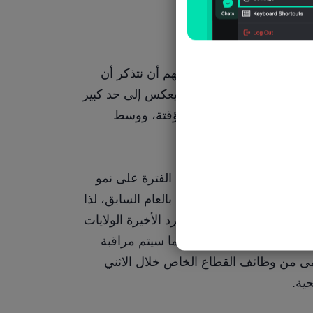
أما بالنسبة للعوامل الأخرى التي يجب مراقبتها في تقرير الوظائف، فمن المهم أن نتذكر أن 
تقرير يناير عادة ما يشهد انحرافًا تصاعديًا كبيرًا نتيجة للتعديلات الموسمية، ويعكس إلى حد كبير 
معدل التغيير الكبير الذي يُلاحظ مع انتهاء موسم العطلات، وانتهاء العقود المؤقتة، ووسط 
م.
بالحديث عن موسم الأعياد، قد يؤثر تقليص بعض التعيينات المؤقتة خلال هذه الفترة على نمو 
إجمالي الرواتب، مع العلم أن هذه التعيينات كانت أقل في عام 2025 مقارنةً بالعام السابق، لذا 
فإن أي تأثير في هذا الصدد قد يكون ضئيلاً. إضافةً إلى ذلك، ضربت موجة البرد الأخيرة الولايات 
المتحدة بعد انتهاء أسبوع المسح في يناير، وبالتالي لن يكون لها تأثير يُذكر، كما سيتم مراقبة 
تركيبة التوظيف عن كثب، حيث أن الغالبية العظمى من وظائف القطاع الخاص خلال الاثني 
ية.