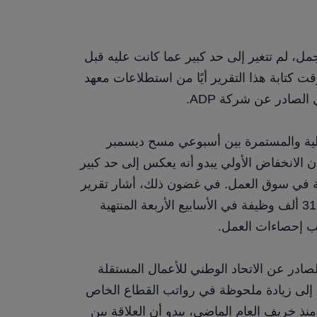
إن المؤشرات الرئيسية لبيانات الرواتب، في المجمل، لم تتغير إلى حد كبير عما كانت عليه قبل 
شهر من الآن، على الرغم من أننا لم نتلق حتى وقت كتابة هذا التقرير أيًا من استطلاعات معهد 
الصادر عن شركة ADP.
على أي حال، انخفضت طلبات إعانة البطالة الأولية والمستمرة بين أسبوعي مسح ديسمبر 
ويناير، بمقدار 14 ألفًا و48 ألفًا على التوالي، مع أن الانخفاض الأولي يبدو أنه يعكس إلى حد كبير 
عوامل التعديل الموسمي، وليس تحولات جوهرية في سوق العمل. في غضون ذلك، أشار تقرير 
التوظيف الأسبوعي الصادر عن ADP إلى إضافة 31 ألف وظيفة في الأسابيع الأربعة المنتهية 
في غضون ذلك، استمر استطلاع نوايا التوظيف الصادر عن الاتحاد الوطني للأعمال المستقلة 
(NFIB) في الارتفاع خلال الأشهر الأخيرة، مشيرًا إلى زيادة ملحوظة في رواتب القطاع الخاص 
تفوق التوقعات بنحو 180 ألف وظيفة. مع ذلك، ومنذ خريف العام الماضي، يبدو أن العلاقة بين 