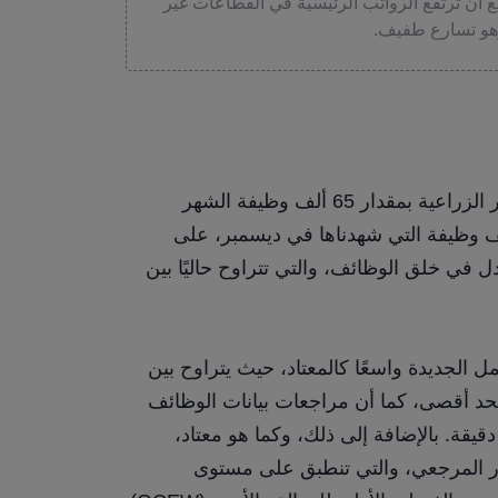
ع أن ترتفع الرواتب الرئيسية في القطاعات غير
من المتوقع أن ترتفع إجمالي رواتب الوظائف غير الزراعية بمقدار 65 ألف وظيفة الشهر 
الماضي، وهو تسارع طفيف مقارنة بوتيرة 50 ألف وظيفة التي شهدناها في ديسمبر، على 
الرغم من أنها تتماشى بشكل عام مع وتيرة التعادل في خلق الوظائف، والتي تتراوح حاليًا بين 
على أي حال، لا يزال نطاق التقديرات لفرص العمل الجديدة واسعًا كالمعتاد، حيث يتراوح بين 
-10 آلاف وظيفة كحد أدنى و+130 ألف وظيفة كحد أقصى، كما أن مراجعات بيانات الوظائف 
غير الزراعية للشهرين السابقين تستدعي متابعة دقيقة. بالإضافة إلى ذلك، وكما هو معتاد، 
سيحمل تقرير يناير معه المراجعة السنوية للمعيار المرجعي، والتي تنطبق على مستوى 