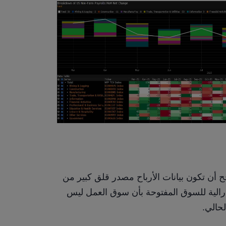
وبالحديث عن مسح المؤسسات، فمن غير المرجح أن تكون بيانات الأرباح مصدر قلق كبير من 
منظور التضخم، مما يعزز وجهة نظر اللجنة الفيدرالية للسوق المفتوحة بأن سوق العمل ليس 
لحالي.