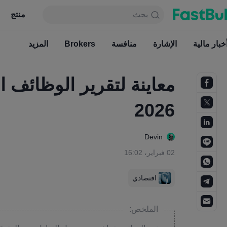
بحث
بحث
منتج
جدول
منتج
دائما مجاني
خبار مالية
الإشارة
منافسة
أخبار مالية
Brokers
الإشارة
المزيد
منافسة
معاينة لتقرير الوظائف ال
2026
Devin
02 فبراير، 16:02
اقتصادي
الملخص: