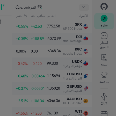
المرشحات
الأصول
الحالي
صافي التغير
% التغير
أ
SPX
تجارة
7752.58
+0.55%
+42.63
S&P 500 Index
DJI
54073.99
+0.35%
+188.89
Dow Jones Industrial Average
أسعار
السوق
IXIC
26348.34
0.00%
0.00
NASDAQ Composite Index
USDX
99.330
-0.42%
-0.420
ينسخ
مؤشر الدولار الأمريكي
EURUSD
1.15694
+0.40%
+0.00464
اليورو/الدولار الأمريكي
منافسة
GBPUSD
1.35028
+0.37%
+0.00501
الجنيه الاسترليني/الدولار الأمريكي
XAUUSD
4346.36
+2.51%
+106.34
Gold / US Dollar
24/7
WTI
76.139
-1.55%
-1.200
Light Sweet Crude Oil