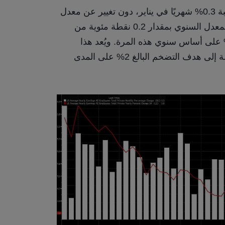
من المتوقع أن يرتفع متوسط ​​الأجر بالساعة بنسبة 0.3% شهريًا في يناير، دون تغيير عن معدل 
الشهر السابق، مما سيؤدي بدوره إلى انخفاض المعدل السنوي بمقدار 0.2 نقطة مئوية من 
3.8% على أساس سنوي في ديسمبر، إلى 3.6% على أساس سنوي هذه المرة. ويُعد هذا 
المعدل، بشكل عام، متوافقًا مع العودة المستدامة إلى هدف التضخم البالغ 2% على المدى 