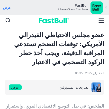
FastBull
عرض
Faster Charts, Chat Faster！
عضو مجلس الاحتياطي الفيدرالي
الأمريكي: توقعات التضخم تستدعي
المراقبة الدقيقة، ويجب أخذ خطر
الركود التضخمي في الاعتبار
21 فبراير 2025 ، 06:35
تصريحات المسؤولين
عرض
الملخص:
في ظل التوسع الاقتصادي القوي، واستقرار