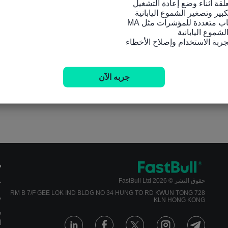
جربه الآن
م
حقوق النشر © 2026 FastBull Ltd
ج
728 RM B 7/F GEE LOK IND BLDG NO 34 HUNG TO RD KWUN TONG
م
KLN HONG KONG
س
ا