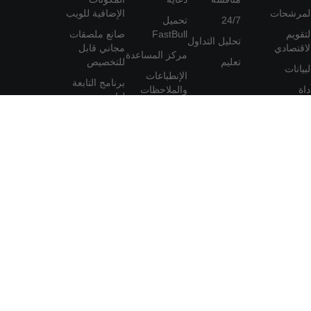
لمرشحات
الإضافية للويب
24/7
تحميل
لتقويم
FastBull
صانع ملصقات
تحليل التداول
لاقتصادي
مجاني قابل
مركز المساعدة
تعليم
للتخصيص
لبيانات
الإنطباعات
برنامج التابعة
داة
والملاحظات
لها
لعضوية
اتفاقية
المستخدم
مات
سياسة
الخصوصية
بيان حماية
المعلومات
الشخصية
لأجنبية أو السلع أو العقود الآجلة أو السندات أو صناديق الاستثمار
 الوساطة. لذلك، يجب أن تفكر مليًا فيما إذا كانت هذه التجارة مناسبة