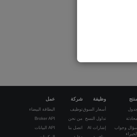
نتج
وظيفة
شركة
عمل
دول
أسعار السوق
توظيف
البطاقة البيضاء
حادثة
تداول النسخ
من نحن
Broker API
ؤال وجواب
إشارات AI
اتصل بنا
API البيانات
لخبراء
منافسة
دعاية
المكونات