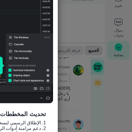
تقويم
سؤال
وجواب
محادثة
تحديث المخططات