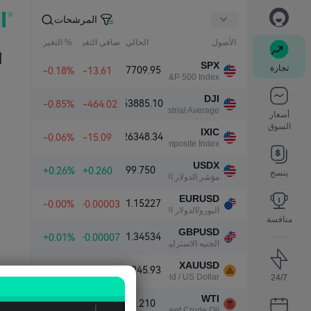
المرشحات
الأصول
الحالي
صافي التغير
% التغير
أ
SPX
تجارة
7709.95
-0.18%
-13.61
S&P 500 Index
DJI
53885.10
-0.85%
-464.02
Dow Jones Industrial Average
أسعار
السوق
IXIC
26348.34
-0.06%
-15.09
NASDAQ Composite Index
USDX
99.750
+0.26%
+0.260
ينسخ
مؤشر الدولار الأمريكي
EURUSD
1.15227
-0.00%
-0.00003
اليورو/الدولار الأمريكي
منافسة
GBPUSD
1.34534
+0.01%
+0.00007
الجنيه الاسترليني/الدولار الأمريكي
XAUUSD
4245.93
+0.14%
+5.91
Gold / US Dollar
24/7
WTI
77.210
-0.17%
-0.129
Light Sweet Crude Oil