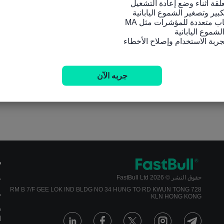
جربه الآن
م
حقوق النشر © 2026 FastBull Ltd
ج
728 RM B 7/F GEE LOK IND BLDG NO 34 HUNG TO RD KWUN TONG
م
KLN HONG KONG
س
ا