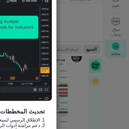
تقويم
سؤال
وجواب
محادثة
تحديث المخططات