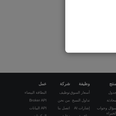
نتج
وظيفة
شركة
عمل
دول
أسعار السوق
توظيف
البطاقة البيضاء
حادثة
تداول النسخ
من نحن
Broker API
ؤال وجواب
إشارات AI
اتصل بنا
API البيانات
لخبراء
منافسة
دعاية
المكونات