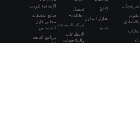
لمرشحات
الإضافية للويب
24/7
تحميل
لتقويم
FastBull
صانع ملصقات
تحليل التداول
لاقتصادي
مجاني قابل
مركز المساعدة
تعليم
للتخصيص
لبيانات
الإنطباعات
برنامج التابعة
داة
والملاحظات
لها
لعضوية
اتفاقية
المستخدم
مات
سياسة
الخصوصية
بيان حماية
المعلومات
الشخصية
لأجنبية أو السلع أو العقود الآجلة أو السندات أو صناديق الاستثمار
 الوساطة. لذلك، يجب أن تفكر مليًا فيما إذا كانت هذه التجارة مناسبة