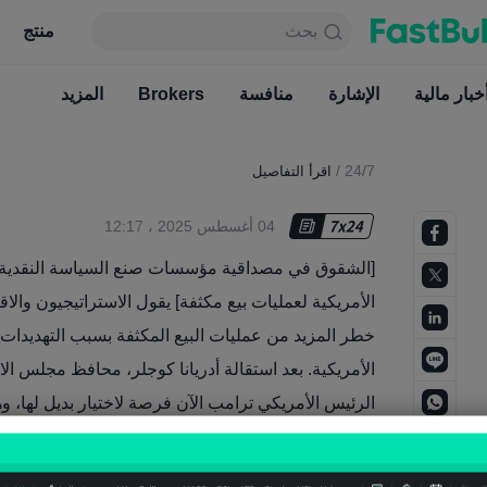
بحث
بحث
منتج
جدول
منتج
دائما مجاني
خبار مالية
الإشارة
منافسة
أخبار مالية
Brokers
الإشارة
المزيد
منافسة
/
24/7
اقرأ التفاصيل
04 أغسطس 2025 ، 12:17
[الشقوق في مصداقية مؤسسات صنع السياسة النقدية وا
الأمريكية لعمليات بيع مكثفة] يقول الاستراتيجيون والاق
خطر المزيد من عمليات البيع المكثفة بسبب التهديدات 
الأمريكية. بعد استقالة أدريانا كوجلر، محافظ مجلس ال
الرئيس الأمريكي ترامب الآن فرصة لاختيار بديل لها،
الفيدرالي جيروم باول. إلى جانب إقالة ترامب لمديرة 
الماضي، قد يخفض المستثمرون تقييماتهم للأصول الأمريك