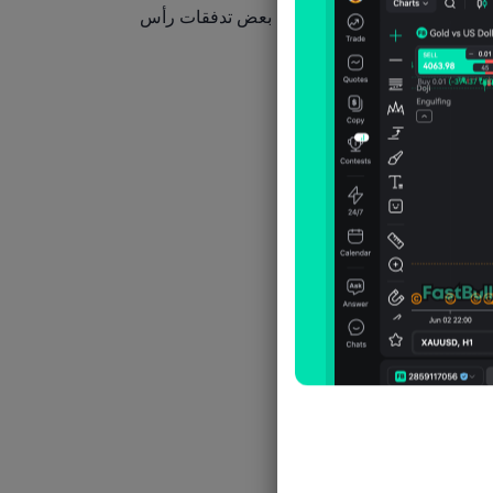
لفعل بالدولار هذا العام ودفعت بعض تدفقات رأس