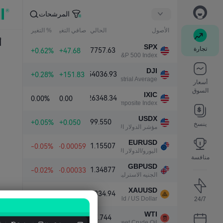
المرشحات
الأصول
الحالي
صافي التغير
% التغير
أ
SPX
تجارة
7757.63
+0.62%
+47.68
S&P 500 Index
DJI
54036.93
+0.28%
+151.83
Dow Jones Industrial Average
أسعار
السوق
IXIC
26348.34
0.00%
0.00
NASDAQ Composite Index
USDX
99.550
+0.05%
+0.050
ينسخ
مؤشر الدولار الأمريكي
EURUSD
1.15507
-0.05%
-0.00059
اليورو/الدولار الأمريكي
منافسة
GBPUSD
1.34877
-0.02%
-0.00033
الجنيه الاسترليني/الدولار الأمريكي
XAUUSD
4334.94
-0.16%
-6.87
Gold / US Dollar
24/7
WTI
77.744
+1.84%
+1.405
Light Sweet Crude Oil