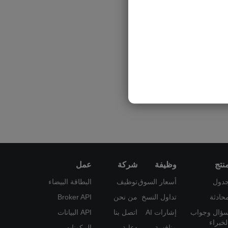
نتج
وظيفة
شركة
عمل
دول
أسعار السوق
توظيف
البطاقة البيضاء
حادثة
تداول النسخ
من نحن
Broker API
ؤال وجواب
إشارات AI
اتصل بنا
API البيانات
لخبراء
منافسة
دعاية
المكونات