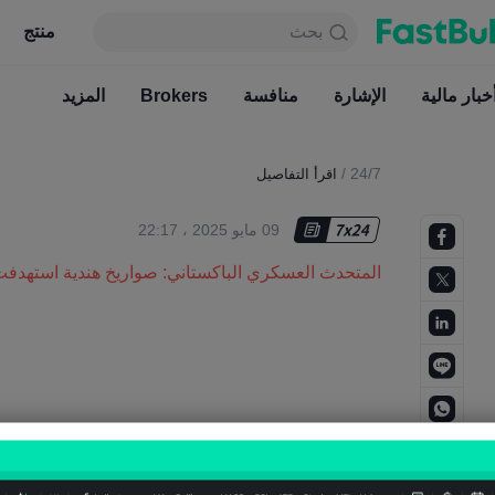
بحث
بحث
منتج
جدول
منتج
دائما مجاني
خبار مالية
الإشارة
منافسة
أخبار مالية
Brokers
الإشارة
المزيد
منافسة
/
24/7
اقرأ التفاصيل
09 مايو 2025 ، 22:17
المتحدث العسكري الباكستاني: صواريخ هندية استهدف