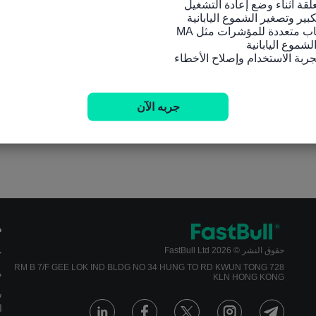
جربه الآن
م
حقوق النشر © 2026 FastBull Ltd
ج
728 RM B 7/F GEE LOK IND BLDG NO 34 HUNG TO RD KWUN TONG
م
KLN HONG KONG
س
ا