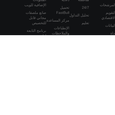
لمرشحات
الإضافية للويب
24/7
تحميل
لتقويم
FastBull
صانع ملصقات
تحليل التداول
لاقتصادي
مجاني قابل
مركز المساعدة
تعليم
للتخصيص
لبيانات
الإنطباعات
برنامج التابعة
داة
والملاحظات
لها
لعضوية
اتفاقية
المستخدم
مات
سياسة
الخصوصية
بيان حماية
المعلومات
الشخصية
لأجنبية أو السلع أو العقود الآجلة أو السندات أو صناديق الاستثمار
 الوساطة. لذلك، يجب أن تفكر مليًا فيما إذا كانت هذه التجارة مناسبة