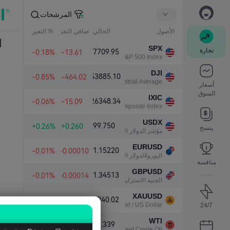
المرشحات
الأصول
الحالي
صافي التغير
% التغير
أ
SPX
تجارة
7709.95
-0.18%
-13.61
S&P 500 Index
DJI
53885.10
-0.85%
-464.02
Dow Jones Industrial Average
أسعار
السوق
IXIC
26348.34
-0.06%
-15.09
NASDAQ Composite Index
USDX
99.750
+0.26%
+0.260
ينسخ
مؤشر الدولار الأمريكي
EURUSD
1.15220
-0.01%
-0.00010
اليورو/الدولار الأمريكي
منافسة
GBPUSD
1.34513
-0.01%
-0.00014
الجنيه الاسترليني/الدولار الأمريكي
XAUUSD
4240.02
-0.18%
-7.59
Gold / US Dollar
24/7
WTI
77.339
+4.13%
+3.067
Light Sweet Crude Oil