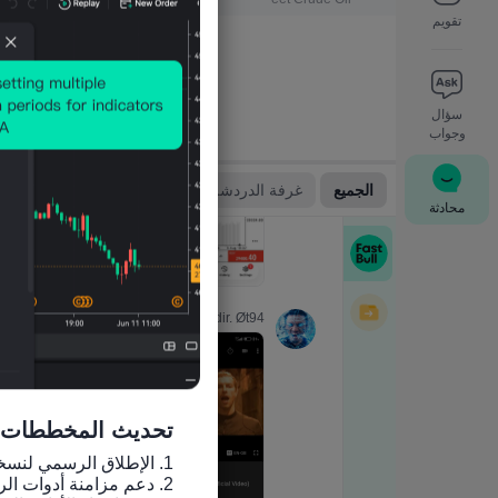
تقويم
سؤال
وجواب
محادثة
تحديث المخططات