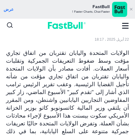
FastBull
عرض
Faster Charts, Chat Faster！
22 أبريل 2025 ، 18:17
الولايات المتحدة واليابان تقتربان من اتفاق تجاري
مؤقت وسط ضغوط التعريفات الجمركية وتقلبات
أسعار العملات. أفادت مصادر بأن الولايات المتحدة
واليابان تقتربان من اتفاق تجاري مؤقت من شأنه
تأجيل القضايا الرئيسية. وعقب تقرير الرئيس ترامب
الذي أشار إلى "تقدم كبير" الأسبوع الماضي، زار كبير
المفاوضين التجاريين اليابانيين واشنطن، ومن المقرر
أن يلتقي وزير المالية كاتسونوبو كاتو بوزير الخزانة
الأمريكي سكوت بيسنت هذا الأسبوع لإجراء محادثات
بشأن العملة. وتفرض الولايات المتحدة حاليًا تعريفات
جمركية متنوعة على السلع اليابانية، بما في ذلك