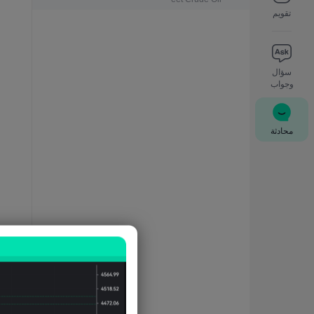
تقويم
سؤال
وجواب
محادثة