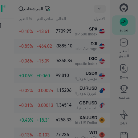
المرشحات
الأصول
الحالي
صافي التغير
% التغير
أ
SPX
تجارة
7709.95
-0.18%
-13.61
S&P 500 Index
DJI
53885.10
-0.85%
-464.02
Dow Jones Industrial Average
أسعار
السوق
IXIC
26348.34
-0.06%
-15.09
NASDAQ Composite Index
USDX
99.810
+0.06%
+0.060
ينسخ
مؤشر الدولار الأمريكي
EURUSD
1.15206
-0.02%
-0.00024
اليورو/الدولار الأمريكي
منافسة
GBPUSD
1.34514
-0.01%
-0.00013
الجنيه الاسترليني/الدولار الأمريكي
XAUUSD
4258.33
+0.43%
+18.31
Gold / US Dollar
24/7
WTI
77.236
-0.13%
-0.103
Light Sweet Crude Oil