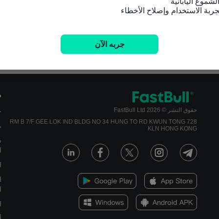
بيانات السكان، سنوي，2100-1950
جربه الآن
م
حقوق النشر © 2026 FastBull Ltd
ج
728 RM B 7/F GEE LOK IND BLDG NO 34 HUNG TO RD KWUN TONG
م
KLN HONG KONG
س
ا
ا
ا
ا
ا
أ