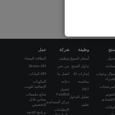
نتج
وظيفة
شركة
عمل
دول
أسعار السوق
توظيف
البطاقة البيضاء
حادثة
تداول النسخ
من نحن
Broker API
ؤال وجواب
إشارات AI
اتصل بنا
API البيانات
لخبراء
منافسة
دعاية
المكونات
لمرشحات
الإضافية للويب
24/7
تحميل
لتقويم
FastBull
صانع ملصقات
تحليل التداول
لاقتصادي
مجاني قابل
مركز المساعدة
تعليم
للتخصيص
لبيانات
الإنطباعات
برنامج التابعة
داة
والملاحظات