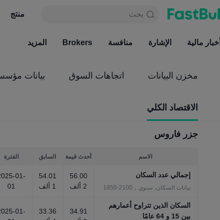
بحث
بحث
منتج
جدول
منتج
دائما مجاني
خبار مالية
الإشارة
منافسة
أخبار مالية
Brokers
الإشارة
المزيد
منافسة
مخزن البيانات
اتجاهات السوق
بيانات مؤسس
الاقتصاد الكلي
جزر فاروس
الاسم
أحدث قيمة
السابق
الفترة
إجمالي عدد السكان
2025-01-
54.01
56.00
2 ألف
1 ألف
01
بيانات السكان، سنوي，2100-1950
السكان الذين تتراوح أعمارهم
2025-01-
33.36
34.91
بين 15 و 64 عامًا