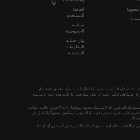
لها
لعضوية
اتفاقية
المستخدم
مات
سياسة
الخصوصية
بيان حماية
المعلومات
الشخصية
لأجنبية أو السلع أو العقود الآجلة أو السندات أو صناديق الاستثمار
 الوساطة. لذلك، يجب أن تفكر مليًا فيما إذا كانت هذه التجارة مناسبة
ستشاريك الماليين. قد لا يناسبك محتوى موقعنا ، لأننا لا نعرف حالتك المالية
أو تحتوي على معلومات غير دقيقة، لذلك يجب أن تكون مسؤولاً بالكامل عن
والك.
و العلامات التجارية. حقوق الملكية الفكرية في المحتوى أو البيانات