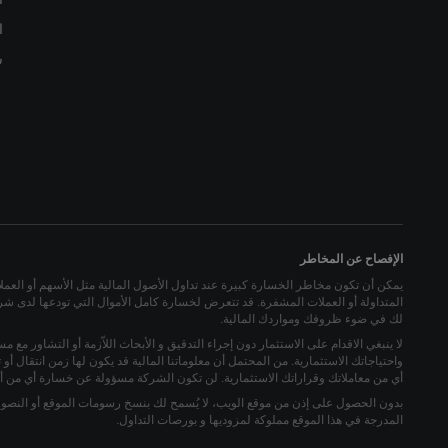
ا
س
الإفصاح عن المخاطر
يمكن أن تكون مخاطر الخسارة كبيرة عند تداول الأصول المالية مثل الأسهم أو العملات ا
المتداولة أو العملات المشفرة. قد تتعرض لخسارة كامل الأموال التي تودعها لدى شركة
لك في ضوء ظروفك ومواردك المالية.
لا ينبغي الاقدام على الاستثمار دون إجراء التدقيق و الأبحاث اللاّزمة أو التشاور مع م
واحتياجاتك الاستثمارية. من المحتمل أن معلوماتنا المالية قد يكون لها زمن انتقال 
أي من معاملاتك وقراراتك الاستثمارية. لن تكون الشركة مسؤولة عن خسارة أي من أم
بدون الحصول على إذن من موقع الويب، لا يُسمح لك بنسخ رسومات الموقع أو النصوص أ
المدرجة في هذا الموقع مملوكة لمزوديها و بورصات التداول.