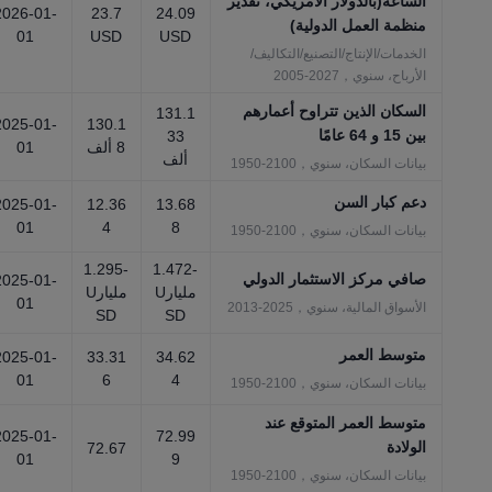
الساعة(بالدولار الأمريكي، تقدير
2026-01-
23.7
24.09
منظمة العمل الدولية)
01
USD
USD
الخدمات/الإنتاج/التصنيع/التكاليف/
الأرباح، سنوي，2027-2005
السكان الذين تتراوح أعمارهم
131.1
2025-01-
130.1
بين 15 و 64 عامًا
33
8 ألف
01
ألف
بيانات السكان، سنوي，2100-1950
دعم كبار السن
2025-01-
12.36
13.68
01
4
8
بيانات السكان، سنوي，2100-1950
-1.295
-1.472
صافي مركز الاستثمار الدولي
2025-01-
مليارU
مليارU
01
الأسواق المالية، سنوي，2025-2013
SD
SD
متوسط العمر
2025-01-
33.31
34.62
01
6
4
بيانات السكان، سنوي，2100-1950
متوسط العمر المتوقع عند
2025-01-
72.99
الولادة
72.67
01
9
بيانات السكان، سنوي，2100-1950