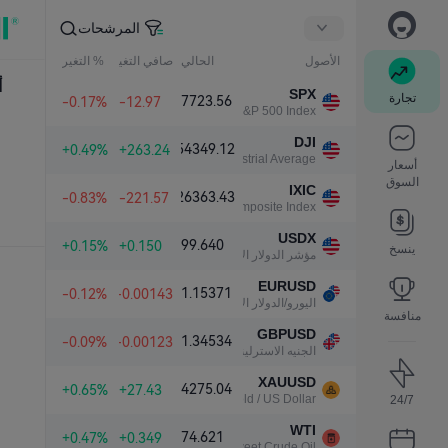
المرشحات
الأصول
الحالي
صافي التغير
% التغير
أ
SPX
تجارة
7723.56
-0.17%
-12.97
S&P 500 Index
DJI
54349.12
+0.49%
+263.24
Dow Jones Industrial Average
أسعار
السوق
IXIC
26363.43
-0.83%
-221.57
NASDAQ Composite Index
USDX
99.640
+0.15%
+0.150
ينسخ
مؤشر الدولار الأمريكي
EURUSD
1.15371
-0.12%
-0.00143
اليورو/الدولار الأمريكي
منافسة
GBPUSD
1.34534
-0.09%
-0.00123
الجنيه الاسترليني/الدولار الأمريكي
XAUUSD
4275.04
+0.65%
+27.43
Gold / US Dollar
24/7
WTI
74.621
+0.47%
+0.349
Light Sweet Crude Oil