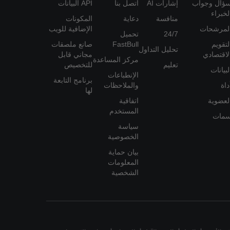
ؤال وجواب
إشارات AI
اتصل بنا
API البيانات
لخبراء
منافسة
دعاية
المكونات
لمرشحات
الإضافية للويب
24/7
تحميل
لتقويم
FastBull
صانع ملصقات
تحليل التداول
لاقتصادي
مجاني قابل
مركز المساعدة
تعليم
للتخصيص
لبيانات
الإنطباعات
برنامج التابعة
داة
والملاحظات
لها
لعضوية
اتفاقية
المستخدم
مات
سياسة
الخصوصية
بيان حماية
المعلومات
الشخصية