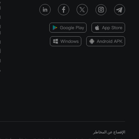
س
ا
ا
ا
ا
ا
أ
ا
س
الإفصاح عن المخاطر