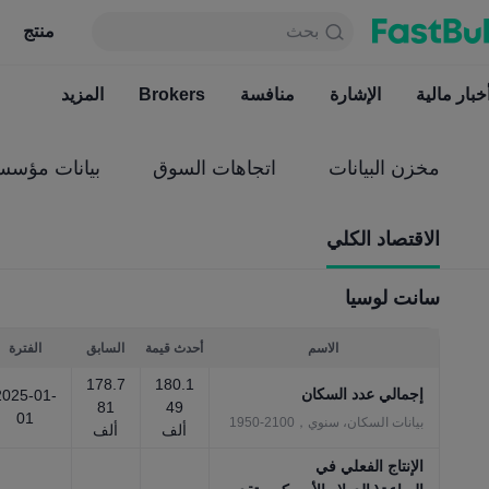
بحث
بحث
منتج
جدول
منتج
دائما مجاني
خبار مالية
الإشارة
منافسة
أخبار مالية
Brokers
الإشارة
المزيد
منافسة
مخزن البيانات
اتجاهات السوق
بيانات مؤسس
الاقتصاد الكلي
سانت لوسيا
الاسم
أحدث قيمة
السابق
الفترة
178.7
180.1
إجمالي عدد السكان
2025-01-
81
49
01
بيانات السكان، سنوي，2100-1950
ألف
ألف
الإنتاج الفعلي في