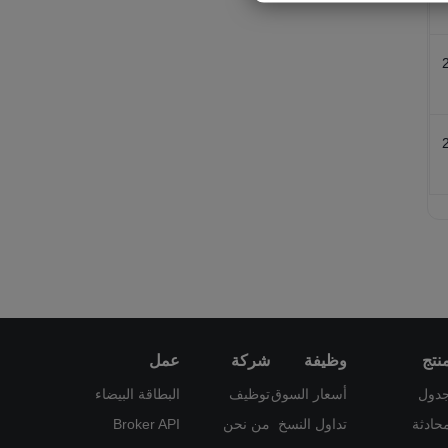
نتج
وظيفة
شركة
عمل
دول
أسعار السوق
توظيف
البطاقة البيضاء
حادثة
تداول النسخ
من نحن
Broker API