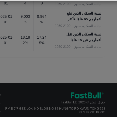
01
4
9
بيانات السكان، سنوي，2100-1950
نسبة السكان الذين تبلغ
2025-01-
9.003
9.964
أعمارهم 65 عامًا فأكثر
01
%
%
بيانات السكان، سنوي，2100-1950
نسبة السكان الذين تقل
2025-01-
18.18
17.24
أعمارهم عن 15 عامًا
01
2%
5%
بيانات السكان، سنوي，2100-1950
م
حقوق النشر © 2026 FastBull Ltd
ج
728 RM B 7/F GEE LOK IND BLDG NO 34 HUNG TO RD KWUN TONG
م
KLN HONG KONG