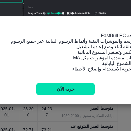
صندوق النقد الدولي)
آلافU
آلافU
01
SD
SD
مؤشرات اقتصادية شاملة، سنوي，
2031-1980
الناتج المحلي الإجمالي الاسمي
للفرد(تعادل القوة الشرائية،
2025-01-
6.804
7.864
تقدير صندوق النقد الدولي)
آلاف
آلاف
01
مؤشرات اقتصادية شاملة، سنوي，
2031-1980
دعم كبار السن
2025-01-
6.465
6.967
01
بيانات السكان، سنوي，2100-1950
-14.61
-12.30
صافي مركز الاستثمار الدولي
2025-01-
2
9
جربه الآن
مليارا
مليارا
01
الأسواق المالية، سنوي，2025-2004
تUSD
تUSD
متوسط العمر
2025-01-
23.20
24.23
01
6
7
بيانات السكان، سنوي，2100-1950
متوسط العمر المتوقع عند
2025-01-
72.71
73.21