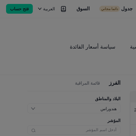
جدول
السوق
السوق
العربية
فتح حساب
دائما مجاني
Brokers
المزيد
ية
سياسة أسعار الفائدة
الفرز
قائمة المراقبة
البلاد والمناطق
هندوراس
المؤشر