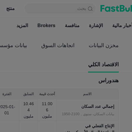
بحث
بحث
منتج
جدول
منتج
دائما مجاني
خبار مالية
الإشارة
منافسة
أخبار مالية
Brokers
الإشارة
المزيد
منافسة
مخزن البيانات
اتجاهات السوق
بيانات مؤسس
الاقتصاد الكلي
هندوراس
الاسم
أحدث قيمة
السابق
الفترة
10.46
11.00
إجمالي عدد السكان
2025-01-
4
6
01
بيانات السكان، سنوي，2100-1950
مليون
مليون
الإنتاج الفعلي في