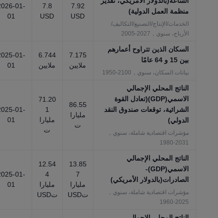
الساعة(بالدولار الأمريكي، تقدير
2026-01-
7.8
7.92
منظمة العمل الدولية)
01
USD
USD
الخدمات/الإنتاج/التصنيع/التكاليف/
الأرباح، سنوي，2027-2005
السكان الذين تتراوح أعمارهم
2025-01-
6.744
7.175
بين 15 و 64 عامًا
ملايين
ملايين
01
بيانات السكان، سنوي，2100-1950
الناتج المحلي الإجمالي
الاسمي(GDP)(تعادل القوة
71.20
86.55
الشرائية، توقعات صندوق النقد
1
2025-01-
مليارا
مليارا
01
الدولي)
ت
ت
مؤشرات اقتصادية شاملة، سنوي，
2031-1980
الناتج المحلي الإجمالي
12.54
13.85
الاسمي(GDP)-
2025-01-
4
7
الصادرات(بالدولار الأمريكي)
مليارا
مليارا
01
مؤشرات اقتصادية شاملة، سنوي，
تUSD
تUSD
2025-1960
الناتج المحلي الإجمالي