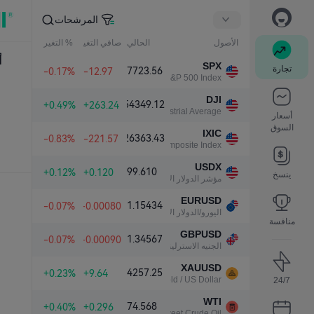
المرشحات
الأصول
الحالي
صافي التغير
% التغير
أ
SPX
تجارة
7723.56
-0.17%
-12.97
S&P 500 Index
DJI
54349.12
+0.49%
+263.24
Dow Jones Industrial Average
أسعار
السوق
IXIC
26363.43
-0.83%
-221.57
NASDAQ Composite Index
USDX
99.610
+0.12%
+0.120
ينسخ
مؤشر الدولار الأمريكي
EURUSD
1.15434
-0.07%
-0.00080
اليورو/الدولار الأمريكي
منافسة
GBPUSD
1.34567
-0.07%
-0.00090
الجنيه الاسترليني/الدولار الأمريكي
XAUUSD
4257.25
+0.23%
+9.64
Gold / US Dollar
24/7
WTI
74.568
+0.40%
+0.296
Light Sweet Crude Oil