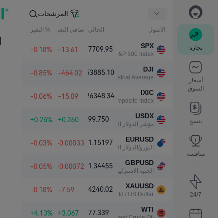
المرشحات
الأصول
الحالي
صافي التغير
% التغير
أ
SPX
تجارة
7709.95
-0.18%
-13.61
S&P 500 Index
DJI
53885.10
-0.85%
-464.02
Dow Jones Industrial Average
أسعار
السوق
IXIC
26348.34
-0.06%
-15.09
NASDAQ Composite Index
USDX
99.750
+0.26%
+0.260
ينسخ
مؤشر الدولار الأمريكي
EURUSD
1.15197
-0.03%
-0.00033
اليورو/الدولار الأمريكي
منافسة
GBPUSD
1.34455
-0.05%
-0.00072
الجنيه الاسترليني/الدولار الأمريكي
XAUUSD
4240.02
-0.18%
-7.59
Gold / US Dollar
24/7
WTI
77.339
+4.13%
+3.067
Light Sweet Crude Oil