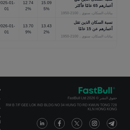
2025-01-
12.74
15.09
أعمارهم 65 عامًا فأكثر
01
2%
5%
بيانات السكان، سنوي，2100-1950
نسبة السكان الذين تقل
2026-01-
13.70
13.43
أعمارهم عن 15 عامًا
01
9%
2%
بيانات السكان، سنوي，2100-1950
م
حقوق النشر © 2026 FastBull Ltd
ج
728 RM B 7/F GEE LOK IND BLDG NO 34 HUNG TO RD KWUN TONG
م
KLN HONG KONG
س
ا