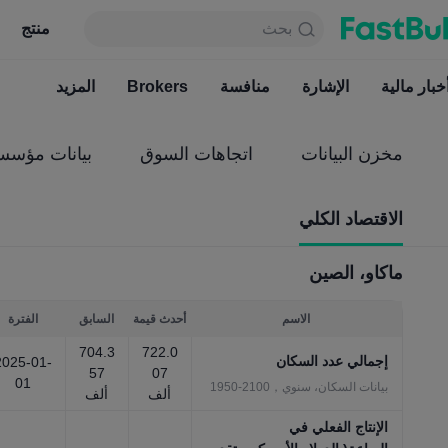
بحث
بحث
منتج
جدول
منتج
دائما مجاني
خبار مالية
الإشارة
منافسة
أخبار مالية
Brokers
الإشارة
المزيد
منافسة
مخزن البيانات
اتجاهات السوق
بيانات مؤسس
الاقتصاد الكلي
ماكاو، الصين
الاسم
أحدث قيمة
السابق
الفترة
704.3
722.0
إجمالي عدد السكان
2025-01-
57
07
01
بيانات السكان، سنوي，2100-1950
ألف
ألف
الإنتاج الفعلي في