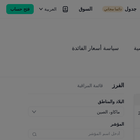
جدول
السوق
السوق
العربية
فتح حساب
دائما مجاني
Brokers
المزيد
ية
سياسة أسعار الفائدة
الفرز
قائمة المراقبة
البلاد والمناطق
ماكاو، الصين
المؤشر