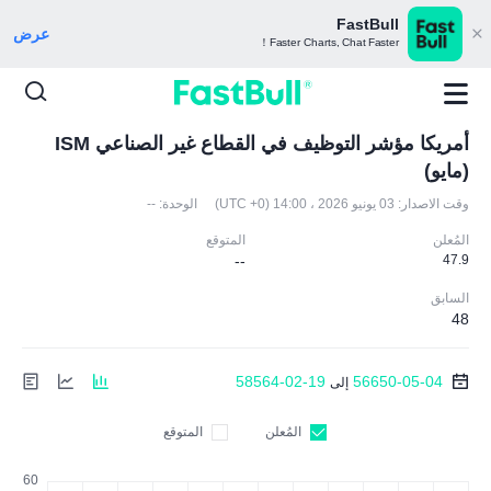
FastBull
عرض
Faster Charts, Chat Faster！
أمريكا مؤشر التوظيف في القطاع غير الصناعي ISM
(مايو)
وقت الاصدار:
03 يونيو 2026 ، 14:00 (UTC +0)
الوحدة:
--
المُعلن
المتوقع
--
47.9
السابق
48
58564-02-19
56650-05-04
إلى
المُعلن
المتوقع