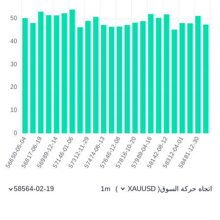
اتجاه حركة السوق
1m
58564-02-19
)
XAUUSD
(