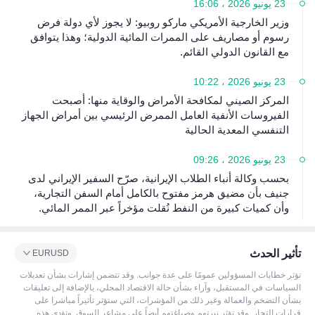
23 يونيو 2026 ، 16:06
وزير الخارجية الأمريكي ماركو روبيو: لا يجوز لأي دولة فرض
رسوم أو مصاريف على الممرات المائية الدولية؛ وهذا يتوافق
مع القانون الدولي القائم.
23 يونيو 2026 ، 10:22
المركز الصيني لمكافحة الأمراض والوقاية منها: أصبحت
الفيروسات الأنفية العامل الممرض الرئيسي بين أمراض الجهاز
التنفسي المعدية الحالية
23 يونيو 2026 ، 09:26
بحسب وكالة أنباء الطلاب الإيرانية، صرّح السفير الإيراني لدى
جنيف بأن مضيق هرمز مفتوح بالكامل أمام السفن التجارية،
وأن كميات كبيرة من النفط نُقلت مؤخراً عبر الممر المائي.
تأثير الحدث
EURUSD
تؤثر خطابات المسؤولين عمومًا على عدة جوانب. وقد تتضمن إشارات بشأن تعديلات
السياسات في المستقبل، وآراء بشأن حالة الاقتصاد المحلي، بالإضافة إلى تعليقات
بشأن التضخم والعمالة وغير ذلك من المؤشرات، التي ستؤثر تأثيراً مباشرا على
قرارات التجار. وقد تؤثر نبرتهم وصياغتهم أيضاً على مشاعر السوق. وتؤدي هذه