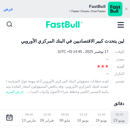
FastBull
عرض
Faster Charts, Chat Faster！
لين يتحدث كبير الاقتصاديين في البنك المركزي الأوروبي
الوقت
17 نوفمبر 2025 ، 14:45 (UTC +0)
مصدر
--
أهمية
التكرار
--
تفسير
تُقدم خطابات مسؤولي البنك المركزي الأوروبي أدلة مهمة حول السياسة ا
لنقدية للبنك المركزي الأوروبي، وقد يناقش المسؤولون أسعار الفائدة وس
ياسة التيسير الكمي وخطط شراء الأصول وأدوات السياسة ا
عرض المزيد
لنقدية الأخرى، وما إلى ذلك. وقد يقومون أيضا بإجراء تحليلات متعمقة لاقت
صاد منطقة اليورو، بما في ذلك التضخم والتوظيف والنمو والعوامل الاقتص
دقائق
ادية الأخرى. وقد تؤدي هذه الخطابات إلى تقلبات في الأسواق المالية، خاص
ة عندما يتم تفسير القرائن المتعلقة بالسياسة النقدية على أنها تغييرات مح
09:00
12:00
08:00
13:10
14:30
08:30
تملة في السياسة. وعادة ما يقوم المشاركون في السوق بتعديل توقعات
سياستهم استناداً إلى المعلومات المقدمة في الخطابات التي يدلي بها الم
سؤولون.