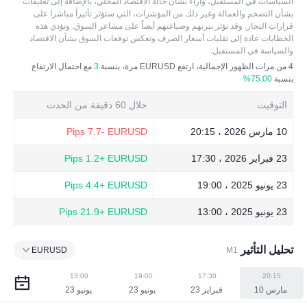
تملة في السياسة. وعادة ما يقوم المشاركون في السوق بتعديل توقعات
السياسات في المستقبل، وآراء بشأن حالة الاقتصاد المحلي، بالإضافة إلى تعليقات
سياستهم استناداً إلى المعلومات المقدمة في الخطابات التي يدلي بها الم
بشأن التضخم والعمالة وغير ذلك من المؤشرات، التي ستؤثر تأثيراً مباشرا على
سؤولون.
قرارات التجار. وقد تؤثر نبرتهم وصياغتهم أيضاً على مشاعر السوق. وتؤدي هذه
الخطابات عادة إلى تقلبات أسعار الصرف وتعكس توقعات السوق بشأن الاقتصاد
والسياسة في المستقبل.
4
من مرات الظهور الإجمالية، ارتفع EURUSD مرة، بنسبة
3
مع احتمال الارتفاع
بنسبة
75.00%
التوقيت
خلال 60 دقيقة من الحدث
10 مارس 2026 ، 20:15
EURUSD
-7.7 Pips
23 فبراير 2026 ، 17:30
EURUSD
+1.2 Pips
23 يونيو 2025 ، 19:00
EURUSD
+4.4 Pips
23 يونيو 2025 ، 13:00
EURUSD
+21.9 Pips
تحليل التأثير
EURUSD
M1
13:00
19:00
17:30
20:15