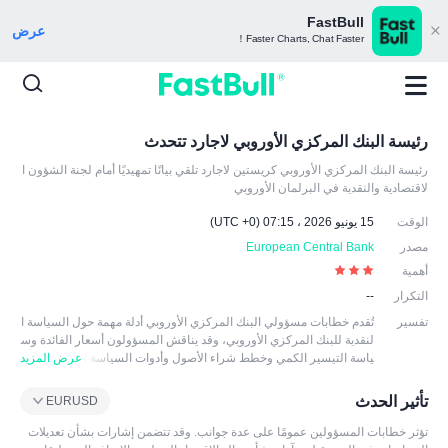
FastBull
عرض
Faster Charts, Chat Faster！
رئيسة البنك المركزي الأوروبي لاجارد تتحدث
رئيسة البنك المركزي الأوروبي كريستين لاجارد تلقي بيانًا تمهيديًا أمام لجنة الشؤون ا
لاقتصادية والنقدية في البرلمان الأوروبي
الوقت
15 يونيو 2026 ، 07:15 (UTC +0)
مصدر
European Central Bank
أهمية
التكرار
--
تفسير
تُقدم خطابات مسؤولي البنك المركزي الأوروبي أدلة مهمة حول السياسة ا
لنقدية للبنك المركزي الأوروبي، وقد يناقش المسؤولون أسعار الفائدة وس
ياسة التيسير الكمي وخطط شراء الأصول وأدوات السياسة ا
عرض المزيد
لنقدية الأخرى، وما إلى ذلك. وقد يقومون أيضا بإجراء تحليلات متعمقة لاقت
صاد منطقة اليورو، بما في ذلك التضخم والتوظيف والنمو والعوامل الاقتص
تأثير الحدث
EURUSD
ادية الأخرى. وقد تؤدي هذه الخطابات إلى تقلبات في الأسواق المالية، خاص
ة عندما يتم تفسير القرائن المتعلقة بالسياسة النقدية على أنها تغييرات مح
تؤثر خطابات المسؤولين عمومًا على عدة جوانب. وقد تتضمن إشارات بشأن تعديلات