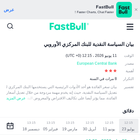
FastBull
عرض
Faster Charts, Chat Faster！
بيان السياسة النقدية للبنك المركزي الأوروبي
الوقت
11 يونيو 2026 ، 12:15 (UTC +0)
مصدر
European Central Bank
أهمية
التكرار
8 مرات في السنة
تفسير
بيان سعر الفائدة هو أحد الأدوات الرئيسية التي يستخدمها البنك المركزي ل
تعديل السياسة النقدية، حيث إنه يخدم مهمة مزدوجة من خلال تعديل أسعار
الفائدة، مما يؤثر أيضا على تكاليف الاقتراض والمعروض النق
عرض المزيد
دي والنشاط الاقتصادي. ويصدر قرار سعر الفائدة مصحوباً ببيان السياسة ا
لنقدية، والذي يتضمن عادة معلومات عن أدوات وتدابير السياسة النقدية الت
دقائق
ي يستخدمها البنك المركزي الأوروبي، بالإضافة إلى تقييم الوضع الاقتصاد
ي في منطقة اليورو، بما في ذلك التضخم والنمو الاقتصادي والتوظيف وظ
13:15
13:15
13:15
12:15
12:15
12:15
روف السوق المالية. ويناقش التحليل أيضاً عوامل المخاطرة التي قد تؤثر
على اقتصاد منطقة اليورو والتضخم. وقد تتضمن بيانات السياسة النقدية أد
لة وتنبؤات حول الاتجاه المستقبلي للسياسة النقدية، لمساعدة المشاركي