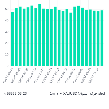
اتجاه حركة السوق
1m
58563-03-23
)
XAUUSD
(