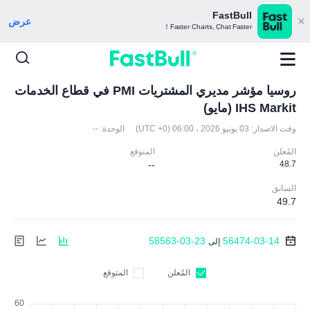
FastBull
عرض
Faster Charts, Chat Faster！
روسيا مؤشر مديري المشتريات PMI في قطاع الخدمات
IHS Markit (مايو)
وقت الاصدار:
03 يونيو 2026 ، 06:00 (UTC +0)
الوحدة:
--
المُعلن
المتوقع
--
48.7
السابق
49.7
58563-03-23
56474-03-14
إلى
المُعلن
المتوقع