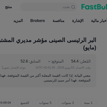
بحث
بحث
منتج
جدول
منتج
دائما مجاني
خبار مالية
الإشارة
منافسة
أخبار مالية
Brokers
الإشارة
المزيد
منافسة
(مايو)
المُعلن:
54.4
المتوقع:
--
السابق:
52.6
وقت الاصدار:
03 يونيو 2026 ، 01:45
(UTC+0)
موعد الإصدار:
شهرياً
معني البيانة: إذا كانت القيمة المعلنة أكبر من القيمة المتوقعة، فهذ
المتوقعة، فهذا أمر سيئ للرنمينبي.
1 سنة
2 سنوات
5 سنوات
الجميع