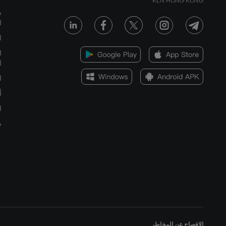
KLN HONG KONG
س
ا
ا
ا
ا
ا
أ
ا
س
الإفصاح عن المخاطر