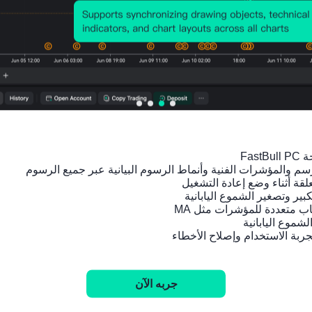
مؤشرات ذات صلة
البر
البر
البر
البر
البر
الرئيس
الرئيس
الرئيس
الرئيس
الرئيس
ى
ى
ى
ى
ى
الصينى
الصينى
الصينى
الصينى
الصين
مؤشر
مؤشر
الإنتاج
الأربح
مؤشر
مديري
مديري
الصناع
في
مديري
المشتر
المشتر
ي
القطاع
المشت
يات
يات
السنو
الصناع
يات
PMI
PMI
ي
ي
PMI
في
المرك
(YTD)
السنو
في
قطاع
ب
(يونيو)
ي
القطا
التصنيع
Caixin
(YTD)
غير
جربه الآن
Caixin
(يوليو)
(يونيو)
الصناع
(معدل
ي