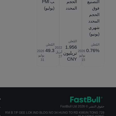
التصنيع
الحجم
ب PMI
فوق
المحدد
(يوليو)
الحجم
المحدد
شهري
(يونيو)
المُعلن
المُعلن
المُعلن
1.956
2022‎
49.3
0.76%
2026‎
2026‎
أبريل
تريليون
يوليو
يوليو
‎27
CNY
‎31
‎15
م
حقوق النشر © 2026 FastBull Ltd
ج
728 RM B 7/F GEE LOK IND BLDG NO 34 HUNG TO RD KWUN TONG
م