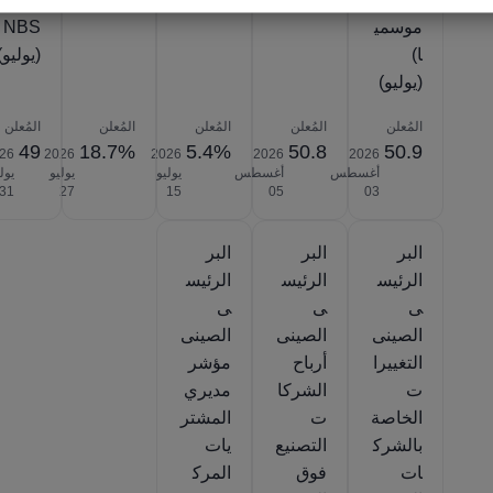
موسمي
NBS
ا)
(يوليو)
(يوليو)
المُعلن
المُعلن
المُعلن
المُعلن
المُعلن
49
18.7%
5.4%
50.8
50.9
26‎
2026‎
2026‎
2026‎
2026‎
أغسطس
أغسطس
يوليو
يوليو
يول
‎31
‎27
‎15
‎05
‎03
البر
البر
البر
الرئيس
الرئيس
الرئيس
ى
ى
ى
الصينى
الصينى
الصينى
التغييرا
أرباح
مؤشر
ت
الشركا
مديري
الخاصة
ت
المشتر
بالشرك
التصنيع
يات
ات
فوق
المرك