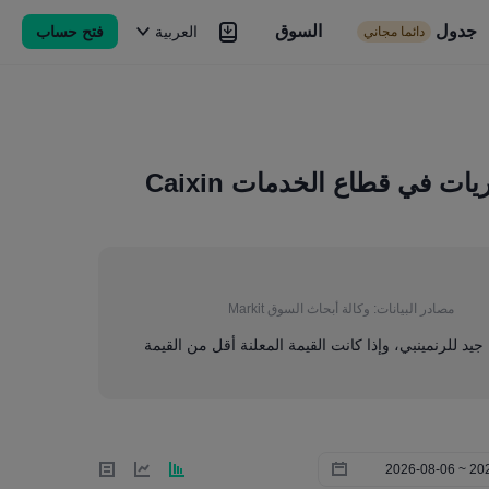
جدول
السوق
السوق
العربية
فتح حساب
دائما مجاني
Brokers
المزيد
البر الرئيسى الصينى مؤشر مديري المشتريات في قطاع الخدمات Caixin
مصادر البيانات:
وكالة أبحاث السوق Markit
ا جيد للرنمينبي، وإذا كانت القيمة المعلنة أقل من القيمة