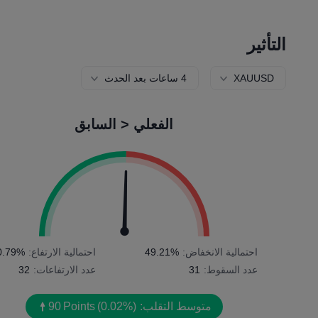
التأثير
XAUUSD
4 ساعات بعد الحدث
الفعلي < السابق
احتمالية الانخفاض:
49.21%
احتمالية الارتفاع:
0.79%
عدد السقوط:
31
عدد الارتفاعات:
32
متوسط التقلب:
(0.02%)
Points
90