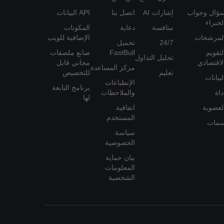
ؤال وجواب
إشارات AI
اتصل بنا
API البيانات
لخبراء
منافسة
دعاية
المكونات
لمرشحات
الإضافية للويب
24/7
تحميل
لتقويم
FastBull
صانع ملصقات
تحليل التداول
لاقتصادي
مجاني قابل
مركز المساعدة
تعليم
للتخصيص
لبيانات
الإنطباعات
برنامج التابعة
داة
والملاحظات
لها
لعضوية
اتفاقية
المستخدم
مات
سياسة
الخصوصية
بيان حماية
المعلومات
الشخصية