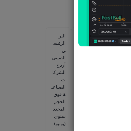
البر
البر
البر
الرئيس
الرئيس
الرئيس
ى
ى
ى
ى
الصينى
الصينى
الصينى
مؤشر
الناتج
أرباح
مديري
الصناع
الشركا
ر
المشتر
ي فوق
ت
يات
الحجم
الصناعي
PMI
المحدد
ة فوق
في
السنو
الحجم
ع
قطاع
ي
المحدد
التصنيع
(يونيو)
سنوي
NBS
(يونيو)
(يوليو)