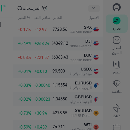
المرشحات
الأصول
الحالي
صافي التغير
% التغير
أ
SPX
تجارة
7723.56
-0.17%
-12.97
S&P 500 Index
DJI
54349.12
+0.49%
+263.24
Dow Jones Industrial Average
أسعار
السوق
IXIC
26363.43
-0.83%
-221.57
NASDAQ Composite Index
USDX
99.500
+0.01%
+0.010
ينسخ
مؤشر الدولار الأمريكي
EURUSD
1.15554
+0.03%
+0.00040
اليورو/الدولار الأمريكي
منافسة
GBPUSD
1.34680
+0.02%
+0.00023
الجنيه الاسترليني/الدولار الأمريكي
XAUUSD
4278.55
+0.73%
+30.94
Gold / US Dollar
24/7
WTI
74.711
+0.59%
+0.439
Light Sweet Crude Oil