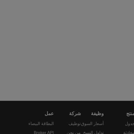
نتج
وظيفة
شركة
عمل
دول
أسعار السوق
توظيف
البطاقة البيضاء
حادثة
تداول النسخ
من نحن
Broker API