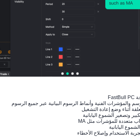
الرسم البياني لسعر
التأث