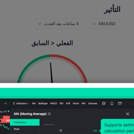
التأثير
XAUUSD
4 ساعات بعد الحدث
الفعلي < السابق
احتمالية الانخفاض:
52.46%
احتمالية الارتفاع:
7.54%
عدد السقوط:
32
عدد الارتفاعات:
29
متوسط التقلب:
(-0.06%)
Points
-301