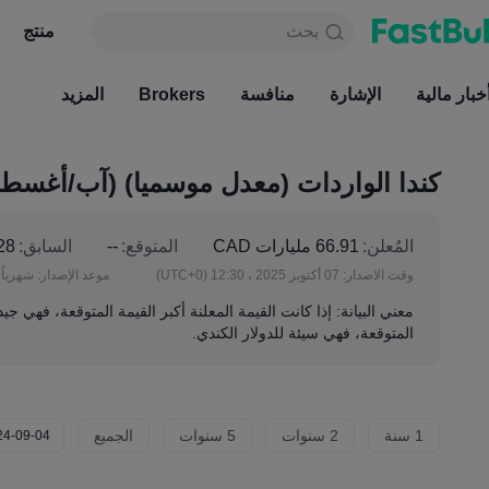
بحث
بحث
منتج
جدول
منتج
دائما مجاني
خبار مالية
الإشارة
منافسة
أخبار مالية
Brokers
الإشارة
المزيد
منافسة
كندا الواردات (معدل موسميا) (آب/أغس
المُعلن:
66.91 مليارات CAD
المتوقع:
--
السابق:
66.28 
وقت الاصدار:
07 أكتوبر 2025 ، 12:30
(UTC+0)
موعد الإصدار:
شهرياً
معني البيانة: إذا كانت القيمة المعلنة أكبر القيمة المتوقعة، فهي جيد
المتوقعة، فهي سيئة للدولار الكندي.
1 سنة
2 سنوات
5 سنوات
الجميع