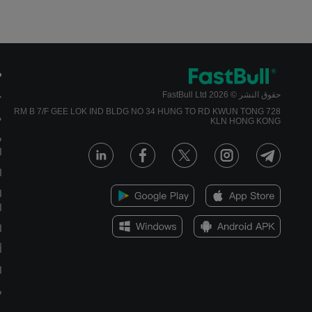
م
حقوق النشر © 2026 FastBull Ltd
ج
728 RM B 7/F GEE LOK IND BLDG NO 34 HUNG TO RD KWUN TONG
م
KLN HONG KONG
س
ا
ا
ا
ا
ا
أ
ا
س