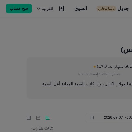
جدول
السوق
السوق
العربية
فتح حساب
دائما مجاني
Brokers
المزيد
طس)
مليارات CAD
مصادر البيانات:
إحصائيات كندا
ة للدولار الكندي، وإذا كانت القيمة المعلنة أقل القيمة