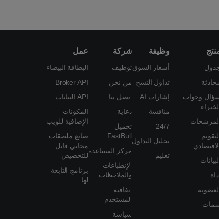
نتج
وظيفة
شركة
عمل
دول
أسعار السوق
توظيف
البطاقة البيضاء
حادثة
تداول النسخ
من نحن
Broker API
ؤال وجواب
إشارات AI
اتصل بنا
API البيانات
لخبراء
منافسة
دعاية
المكونات
لمرشحات
الإضافية للويب
24/7
تحميل
لتقويم
FastBull
صانع ملصقات
تحليل التداول
لاقتصادي
مجاني قابل
مركز المساعدة
تعليم
للتخصيص
لبيانات
الإنطباعات
برنامج التابعة
داة
والملاحظات
لها
لعضوية
اتفاقية
المستخدم
مات
سياسة