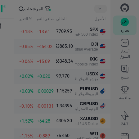
المرشحات
الأصول
الحالي
صافي التغير
% التغير
أ
SPX
تجارة
7709.95
-0.18%
-13.61
S&P 500 Index
DJI
53885.10
-0.85%
-464.02
Dow Jones Industrial Average
أسعار
السوق
IXIC
26348.34
-0.06%
-15.09
NASDAQ Composite Index
USDX
99.770
+0.02%
+0.020
ينسخ
مؤشر الدولار الأمريكي
EURUSD
1.15259
+0.03%
+0.00029
اليورو/الدولار الأمريكي
منافسة
GBPUSD
1.34396
-0.10%
-0.00131
الجنيه الاسترليني/الدولار الأمريكي
XAUUSD
4304.30
+1.52%
+64.28
Gold / US Dollar
24/7
WTI
76.450
-1.15%
-0.889
Light Sweet Crude Oil