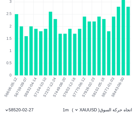
اتجاه حركة السوق
1m
58520-02-27
)
XAUUSD
(