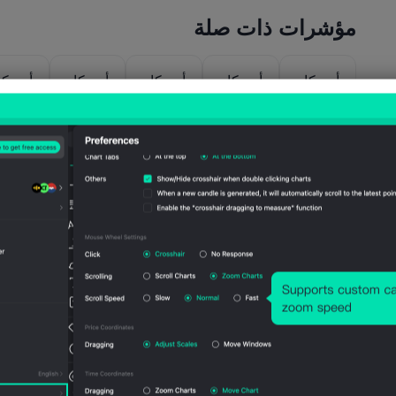
مؤشرات ذات صلة
أمريكا
أمريكا
أمريكا
أمريكا
أمريكا
متوس
توقعات
توقعات
توقعات
توقعا
ط
إنتاج
إنتاج
إنتاج
إنتاج
توقعات
النفط
الغاز
النفط
الغاز
أسعار
الخام
الطبيع
الخام
الطبيع
خام
على
ي
على
ي لهذا
تكسا
المدى
للعام
المدى
العام
س
القصير
المقبل
القصير
EIA
WTI
للعام
EIA
لهذا
(يوليو)
لسنة
المقبل
(يوليو)
العام
واحدة
EIA
EIA
EIA
(يوليو)
(يوليو)
المُعلن
المُعلن
(أبريل)
111.2
115.3
المُعلن
المُعلن
2026‎
يوليو
14.03
مليار
13.78
مليار
المُعلن
2026‎
2026‎
‎07