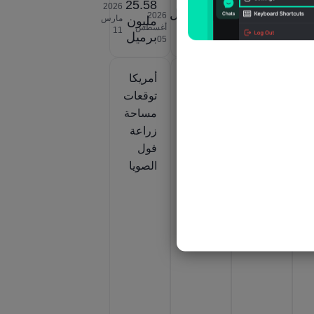
أغسطس
ألف
25.58
2026‎
0.0برميل
‎05
2026‎
مارس
/
براميل/
مليون
أغسطس
‎11
يوم
برميل
‎05
أمريكا
أمريكا
أمريكا
ت
صافي
مساحة
توقعات
ن
مبيعات
زراعة
مساحة
تصدير
فول
زراعة
فول
الصويا
فول
الصويا
الصويا
C