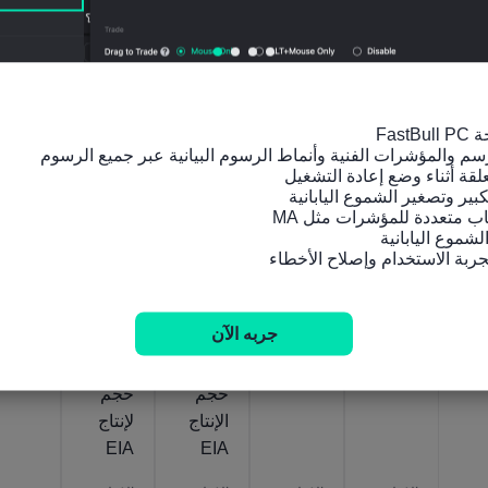
يوليو
يوليو
41.12
مليون
قدم
مليون
قدم
2020‎
‎07
‎07
أبريل
الدولار/
براميل/
مكعب/
براميل/
مكعب
‎07
البرميل
يوم
اليوم
يوم
اليوم
أمريكا
أمريكا
أمريكا
أمريكا
أمريكا
إجمالي
التدفقا
الطلب
الطلب
تغيرا
إنتاج
ت
الأسبو
الأسبو
مخزو
وقود
الضمني
عي
عي
النفط
الإيثانو
ة للغاز
على
على
الخام
ل
الطبيع
إنتاج
إنتاج
Sevol
أسبوعي
ي EIA
النفط
التقطي
ushh
ا EIA
الخام
ر
ing
جربه الآن
المتوقع
المتوقع
من
من
حجم
حجم
الإنتاج
لإنتاج
EIA
EIA