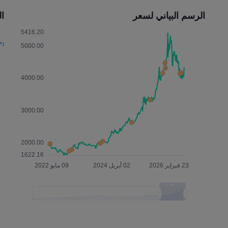
الرسم البياني لسعر
التأث