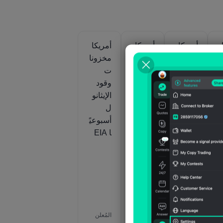
أمريكا
أمريكا
أمريكا
ت
واردات
مخزون
مخزونا
المنتجا
البنزين
ت
ت
المعاد
وقود
البترولي
صياغته
الإيثانو
ة
أسبوعيً
ل
الأسبو
ا EIA
أسبوعيً
عية
ا EIA
EIA
المُعلن
2026‎
يوليو
-317
المُعلن
2026‎
‎07
المُعلن