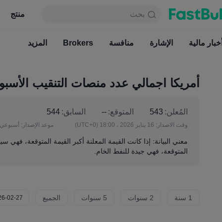
بحث
بحث
منتج
جدول
منتج
دائما مجاني
خبار مالية
الإشارة
منافسة
أخبار مالية
Brokers
الإشارة
المزيد
منافسة
أمريكا اجمالي عدد منصات التنقيب الأسب
المُعلن:
543
المتوقع:
--
السابق:
544
وقت الاصدار:
16 يناير 2026 ، 18:00
(UTC+0)
موعد الإصدار:
أسبوعي
معني البيانة: إذا كانت القيمة المعلنة أكبر القيمة المتوقعة، فهي سي
المتوقعة، فهي جيدة للنفط الخام.
1 سنة
2 سنوات
5 سنوات
الجميع