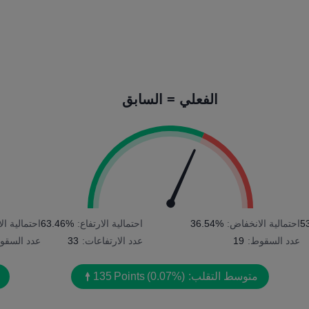
الفعلي = السابق
5
احتمالية الانخفاض:
36.54%
احتمالية الارتفاع:
63.46%
احتمالية ا
عدد السقوط:
19
عدد الارتفاعات:
33
عدد السقو
متوسط التقلب:
(0.07%)
Points
135