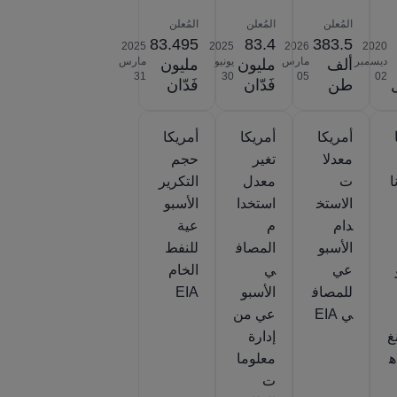
المُعلن
المُعلن
المُعلن
83.495
83.4
383.5
2025‎
2025‎
2026‎
2020‎
ديسمبر
مارس
يونيو
مارس
ألف
مليون
مليون
‎31
‎30
‎05
‎02
طن
فَدّان
فَدّان
أمريكا
أمريكا
أمريكا
معدلا
تغير
حجم
ا
ت
معدل
التكرير
الاستخ
استخدا
الأسبو
دام
م
عية
الأسبو
المصاف
للنفط
عي
ي
الخام
للمصاف
الأسبو
EIA
ي EIA
عي من
غ
إدارة
ه
معلوما
ت