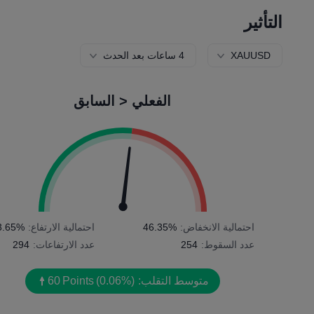
التأثير
XAUUSD
4 ساعات بعد الحدث
الفعلي < السابق
احتمالية الانخفاض:
46.35%
احتمالية الارتفاع:
3.65%
عدد السقوط:
254
عدد الارتفاعات:
294
متوسط التقلب:
(0.06%)
Points
60