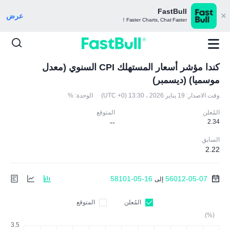
FastBull
عرض
Faster Charts, Chat Faster！
كندا مؤشر أسعار المستهلك CPI السنوي (معدل
موسميا) (ديسمبر)
وقت الاصدار:
19 يناير 2026 ، 13:30 (UTC +0)
الوحدة:
%
المُعلن
المتوقع
--
2.34
السابق
2.22
58101-05-16
56012-05-07
إلى
المُعلن
المتوقع
(%)