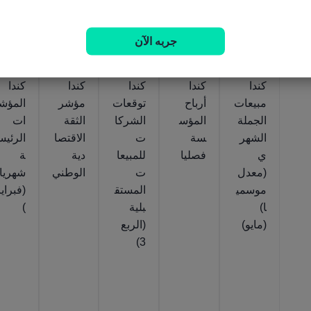
المُعلن
المُعلن
المُعلن
المُعلن
المُعلن
1.4%
12.4%
78.5%
54.1
55.1
2026‎
2026‎
2026‎
2026‎
أغسطس
أغسطس
مارس
يوليو
جربه الآن
‎24
‎13
‎07
‎07
كندا
كندا
كندا
كندا
كندا
مبيعات
أرباح
توقعات
مؤشر
المؤش
الجملة
المؤس
الشركا
الثقة
ات
الشهر
سة
ت
الاقتصا
الرئيس
ي
فصليا
للمبيعا
دية
ة
(معدل
ت
الوطني
شهريا
موسمي
المستق
(فبراي
ا)
بلية
)
(مايو)
(الربع
3)