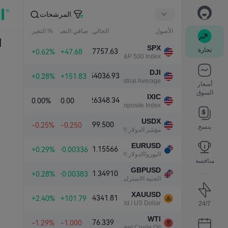
المرشحات
الأصول
الحالي
صافي التغير
% التغير
أ
SPX
تجارة
7757.63
+0.62%
+47.68
S&P 500 Index
DJI
54036.93
+0.28%
+151.83
Dow Jones Industrial Average
أسعار
السوق
IXIC
26348.34
0.00%
0.00
NASDAQ Composite Index
USDX
99.500
-0.25%
-0.250
ينسخ
مؤشر الدولار الأمريكي
EURUSD
1.15566
+0.29%
+0.00336
اليورو/الدولار الأمريكي
منافسة
GBPUSD
1.34910
+0.28%
+0.00383
الجنيه الاسترليني/الدولار الأمريكي
XAUUSD
4341.81
+2.40%
+101.79
Gold / US Dollar
24/7
WTI
76.339
-1.29%
-1.000
Light Sweet Crude Oil