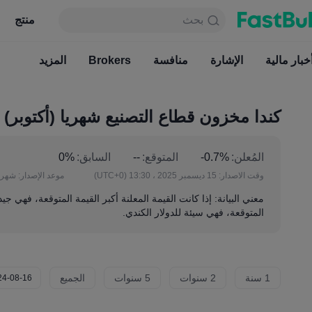
بحث
بحث
منتج
جدول
منتج
دائما مجاني
خبار مالية
الإشارة
منافسة
أخبار مالية
Brokers
الإشارة
المزيد
منافسة
كندا مخزون قطاع التصنيع شهريا (أکتوبر)
المُعلن:
-0.7%
المتوقع:
--
السابق:
0%
وقت الاصدار:
15 ديسمبر 2025 ، 13:30
(UTC+0)
موعد الإصدار:
شهريا
معني البيانة: إذا كانت القيمة المعلنة أكبر القيمة المتوقعة، فهي جيد
المتوقعة، فهي سيئة للدولار الكندي.
1 سنة
2 سنوات
5 سنوات
الجميع