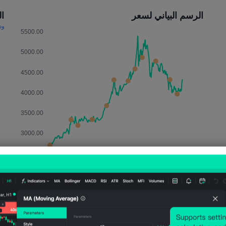
الرسم البياني لسعر
التأث