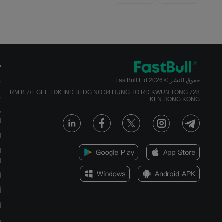
م
حقوق النشر © 2026 FastBull Ltd
ج
728 RM B 7/F GEE LOK IND BLDG NO 34 HUNG TO RD KWUN TONG
م
KLN HONG KONG
س
ا
ا
ا
ا
ا
أ
ا
س