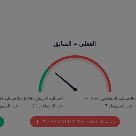
الفعلي = السابق
6
احتمالية الانخفاض:
77.78%
احتمالية الارتفاع:
22.22%
احتمالية ا
عدد السقوط:
7
عدد الارتفاعات:
2
عدد السقو
متوسط التقلب:
(-0.11%)
Points
-253