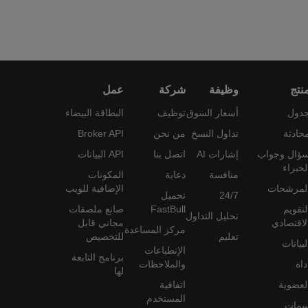
نتج
وظيفة
شركة
عمل
دول
أسعار السوق
توظيف
البطاقة البيضاء
حادثة
تداول النسخ
من نحن
Broker API
ؤال وجواب
إشارات AI
اتصل بنا
API البيانات
لخبراء
منافسة
دعاية
المكونات
لمرشحات
الإضافية للويب
24/7
تحميل
لتقويم
FastBull
صانع ملصقات
تحليل التداول
لاقتصادي
مجاني قابل
مركز المساعدة
تعليم
للتخصيص
لبيانات
الإنطباعات
برنامج التابعة
داة
والملاحظات
لها
لعضوية
اتفاقية
المستخدم
مات