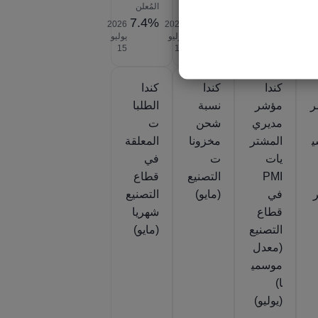
المُعلن
المُعلن
المُعلن
7.4%
-1.1%
5.6%
-
2026‎
2026‎
2026‎
2026‎
يوليو
يوليو
يوليو
يوليو
‎15
‎15
‎15
‎24
كندا
كندا
كندا
ر
مؤشر
نسبة
الطلبا
مديري
شحن
ت
ي
المشتر
مخزونا
المعلقة
يات
ت
في
PMI
التصنيع
قطاع
ر
في
(مايو)
التصنيع
قطاع
شهريا
التصنيع
(مايو)
(معدل
موسمي
ا)
(يوليو)