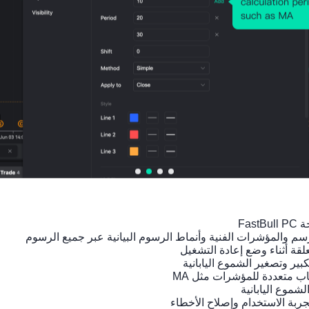
مؤشرات ذات صلة
كندا
كندا
كندا
كندا
كندا
مؤشر
مؤشر
معدّل
مؤشر
مؤشر
مديري
مديري
استخدا
أسعار
أسعار
المشتر
المشتر
م
المنتجا
المنتج
يات
يات
القدرة
ت
ت
PMI
PMI
الإنتاجي
الصناعي
الصناع
Ivey
Ivey
ة
ة
ة
(معدل
(غير
الفصل
السنو
الشهر
موسمي
معدل
ي
ي
ي
ا)
موسمي
(معدل
(يونيو)
(يونيو)
(يوليو)
ا)
موسمي
(يوليو)
ا)
(الربع
4)