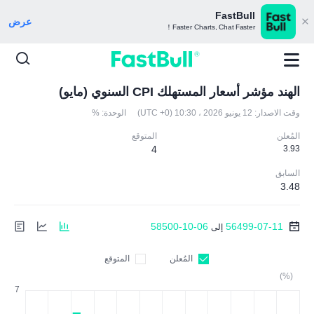
FastBull
عرض
Faster Charts, Chat Faster！
الهند مؤشر أسعار المستهلك CPI السنوي (مايو)
وقت الاصدار:
12 يونيو 2026 ، 10:30 (UTC +0)
الوحدة:
%
المُعلن
المتوقع
4
3.93
السابق
3.48
58500-10-06
56499-07-11
إلى
المُعلن
المتوقع
(%)