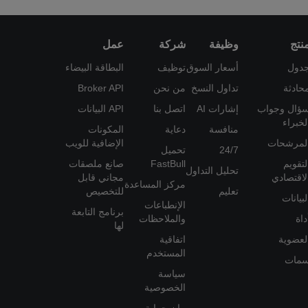
نتج
وظيفة
شركة
عمل
دول
أسعار السوق
توظيف
البطاقة البيضاء
حادثة
تداول النسخ
من نحن
Broker API
ؤال وجواب
إشارات AI
اتصل بنا
API البيانات
لخبراء
منافسة
دعاية
المكونات
لمرشحات
الإضافية للويب
24/7
تحميل
لتقويم
FastBull
صانع ملصقات
تحليل التداول
لاقتصادي
مجاني قابل
مركز المساعدة
تعليم
للتخصيص
لبيانات
الإنطباعات
برنامج التابعة
داة
والملاحظات
لها
لعضوية
اتفاقية
المستخدم
مات
سياسة
الخصوصية