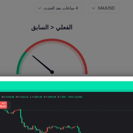
XAUUSD
4 ساعات بعد الحدث
الفعلي < السابق
احتمالية الانخفاض:
77.70%
احتمالية الارتفاع:
2.30%
عدد السقوط:
115
عدد الارتفاعات:
33
متوسط التقلب:
(0.01%)
Points
62
الرسم البياني لسعر
التأث