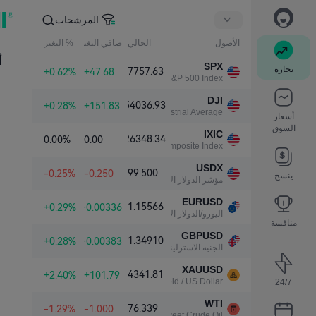
المرشحات
الأصول
الحالي
صافي التغير
% التغير
أ
SPX
تجارة
7757.63
+0.62%
+47.68
S&P 500 Index
DJI
54036.93
+0.28%
+151.83
Dow Jones Industrial Average
أسعار
السوق
IXIC
26348.34
0.00%
0.00
NASDAQ Composite Index
USDX
99.500
-0.25%
-0.250
ينسخ
مؤشر الدولار الأمريكي
EURUSD
1.15566
+0.29%
+0.00336
اليورو/الدولار الأمريكي
منافسة
GBPUSD
1.34910
+0.28%
+0.00383
الجنيه الاسترليني/الدولار الأمريكي
XAUUSD
4341.81
+2.40%
+101.79
Gold / US Dollar
24/7
WTI
76.339
-1.29%
-1.000
Light Sweet Crude Oil