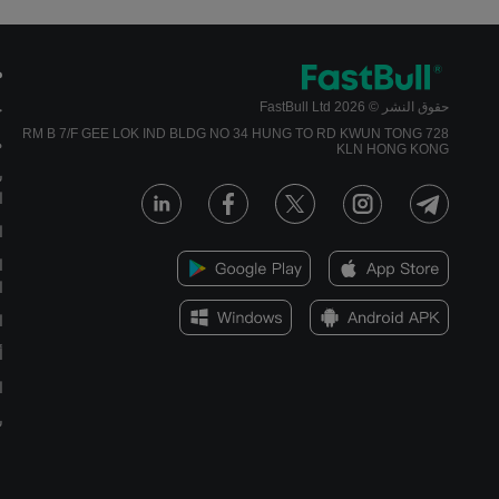
م
حقوق النشر © 2026 FastBull Ltd
ج
728 RM B 7/F GEE LOK IND BLDG NO 34 HUNG TO RD KWUN TONG
م
KLN HONG KONG
س
ا
ا
ا
ا
ا
أ
ا
س