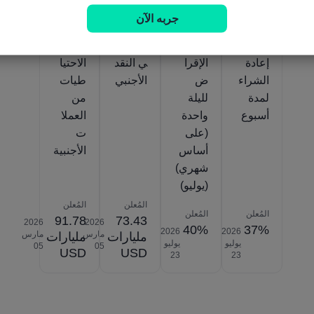
جربه الآن
تركيا
تركيا
تركيا
تركيا
معدل
معدل
احتياط
صافي
إعادة
الإقرا
ي النقد
الاحتيا
الشراء
ض
الأجنبي
طيات
لمدة
لليلة
من
أسبوع
واحدة
العملا
(على
ت
أساس
الأجنبية
شهري)
(يوليو)
المُعلن
المُعلن
المُعلن
المُعلن
91.78
73.43
2026‎
2026‎
40%
37%
2026‎
2026‎
مارس
مارس
مليارات
مليارات
يوليو
يوليو
‎05
‎05
USD
USD
‎23
‎23