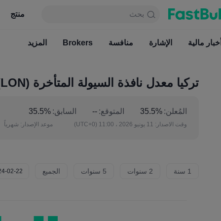
بحث
بحث
منتج
جدول
منتج
دائما مجاني
خبار مالية
الإشارة
منافسة
أخبار مالية
Brokers
الإشارة
المزيد
منافسة
تركيا معدل نافذة السيولة المتأخرة (LON) (يونيو)
المُعلن:
35.5%
المتوقع:
--
السابق:
35.5%
وقت الاصدار:
11 يونيو 2026 ، 11:00
(UTC+0)
موعد الإصدار:
شهرياً
1 سنة
2 سنوات
5 سنوات
الجميع