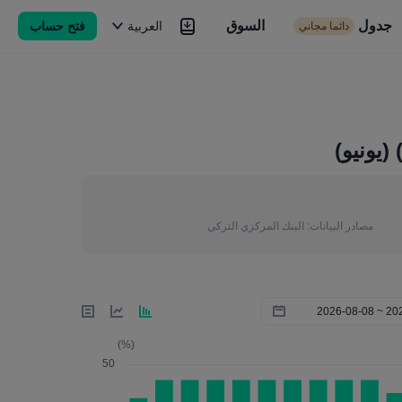
جدول
السوق
السوق
العربية
فتح حساب
دائما مجاني
Brokers
المزيد
مصادر البيانات:
البنك المركزي التركي