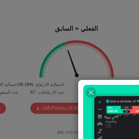
الفعلي = السابق
2
احتمالية الانخفاض:
60.82%
احتمالية الارتفاع:
39.18%
احتمالية ا
عدد السقوط:
104
عدد الارتفاعات:
67
عدد السقو
متوسط التقلب:
(-0.08%)
Points
-168
م
ير 4 ساعات بعد الحدث
(M5, UTC+3)