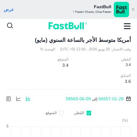
FastBull
عرض
Faster Charts, Chat Faster！
أمريكا متوسط الأجر بالساعة السنوي (مايو)
وقت الاصدار:
05 يونيو 2026 ، 12:30 (UTC +0)
الوحدة:
%
المُعلن
المتوقع
3.4
3.4
السابق
3.6
58569-06-09
56557-01-28
إلى
المُعلن
المتوقع
(%)