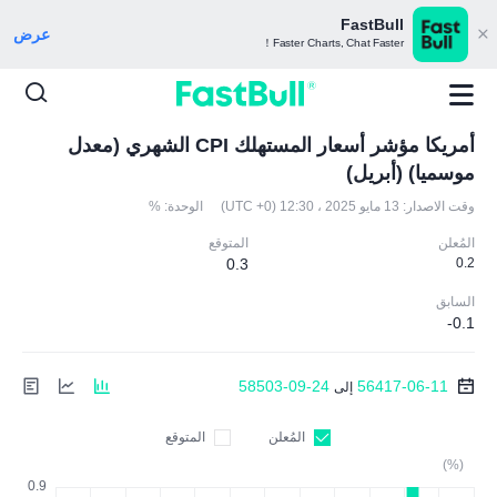
FastBull
عرض
Faster Charts, Chat Faster！
أمريكا مؤشر أسعار المستهلك CPI الشهري (معدل
موسميا) (أبريل)
وقت الاصدار:
13 مايو 2025 ، 12:30 (UTC +0)
الوحدة:
%
المُعلن
المتوقع
0.3
0.2
السابق
-0.1
58503-09-24
56417-06-11
إلى
المُعلن
المتوقع
(%)