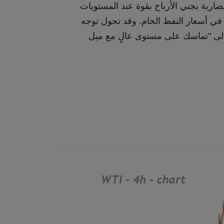
بالإضافة إلى ذلك، بدأت بعض رؤوس الأموال المضاربة بجني الأرباح بقوة عند المستويات 
المرتفعة، مما زاد من حدة ضغط التصحيح الفني في أسعار النفط الخام. وقد تحول توجه 
السوق تدريجياً من بيئة "صعودية أحادية الاتجاه" إلى "تماسك على مستوى عالٍ مع ميل 