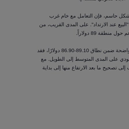
عموماً، ما لم يتم اختراق مستوى 99.60 دولاراً بشكل حاسم، فإن التعامل مع خام غرب 
تكساس الوسيط (WTI) لا يزال أفضل باتباع نهج "البيع عند الارتداد". على المدى القريب، من 
نطقة 89 دولاراً.
إذا أظهرت أسعار النفط لاحقًا إشارات استقرار واضحة ضمن نطاق 89.10-86.90 دولارًا، فقد 
يعيد المتداولون تقييم احتمالية حدوث انتعاش صعودي على المدى المتوسط ​​إلى الطويل. مع 
ذلك، وقبل حدوث ذلك، فإن الحركة الحالية أقرب إلى تصحيح ما بعد الارتفاع منها إلى بداية 