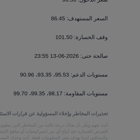
السعر المستهدف: 86.45
وقف الخسارة: 101.50
صالحة حتى: 2026-06-13 23:55
مستويات الدعم: 95.53، 93.35، 90.96
مستويات المقاومة: 98.17، 99.35، 99.70
تحذيرات المخاطر وإخلاء المسؤولية عن قرارات الاستث
أنت تفهم وتقّر بأن هناك درجة عالية من المخاطر التي ينطوي ع
التعرض للخسارة عند اتباع أي من استراتيجيات أو مناهج الاست
والمحللين لدينا بهدف نشر المعلومات فقط. أنت وحدك المسؤو