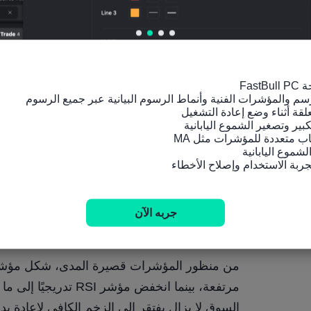
السوق.
للحفاظ على الاتجاه الصعودي على المدى المتوسط
جربه الآن
مستوى 86.00 دولارًا سيشير إلى انهيار هيكلي أعمق للاتجاه الصعودي السابق.
السوق لا يزال يفتقر إلى الزخم الكافي لإعادة ب