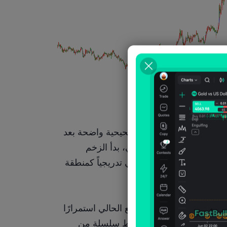
من منظور الرسم البياني اليومي، دخل خام غرب تكساس الوسيط دورة تصحيحية واضحة بعد 
ارتفاعه الحاد السابق. بعد اقترابه من مستوى 100.00 دولار أمريكي النفسي، بدأ الزخم 
الصعودي بالتلاشي بشكل ملحوظ، بينما تشكلت منطقة 99.60 دولار أمريكي تدريجياً كمنطقة 
طالما لم تتمكن الأسعار من الاستقرار فوق 99.60 دولارًا، ينبغي اعتبار الوضع الحالي استمرارًا 
للتراجع الحاد. أما فيما يتعلق بإيقاع الاتجاه، فيشهد خام غرب تكساس الوسيط سلسلة من 