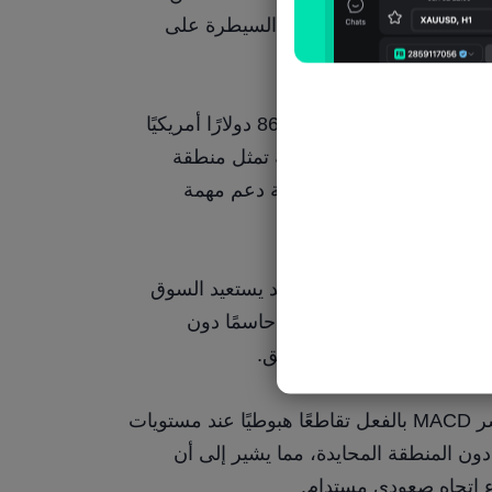
القمم المنخفضة قصيرة الأجل، مما يشير إلى أن البائعين يستعيدون تدريجيًا السيطرة على 
على الجانب السلبي، من المرجح أن يصبح النطاق السعري بين 89.10 و86.90 دولارًا أمريكيًا 
منطقة الهدف الرئيسية لهذا التصحيح. لا يقتصر الأمر على كون هذه المنطقة تمثل منطقة 
تداول رئيسية ذات حجم كبير من الارتفاع السابق، بل إنها تُشكل أيضًا منطقة دعم مهمة 
 ​​إلى الطويل.
إذا استقرت أسعار النفط وشكّلت قاعدة سعرية ضمن هذا النطاق لاحقًا، فقد يستعيد السوق 
القدرة على استئناف اتجاهه الصعودي طويل الأجل. في المقابل، فإنّ كسرًا حاسمًا دون 
من منظور المؤشرات قصيرة المدى، شكل مؤشر MACD بالفعل تقاطعًا هبوطيًا عند مستويات 
مرتفعة، بينما انخفض مؤشر RSI تدريجيًا إلى ما دون المنطقة المحايدة، مما يشير إلى أن 
دء اتجاه صعودي مستدام.