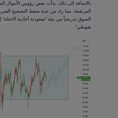
هبوطي".