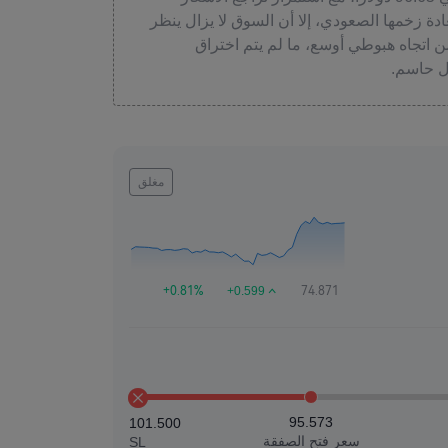
دة زخمها الصعودي، إلا أن السوق لا يزال ينظر
ن اتجاه هبوطي أوسع، ما لم يتم اختراق
مغلق
+0.599
+0.81%
74.871
95.573
101.500
سعر فتح الصفقة
SL