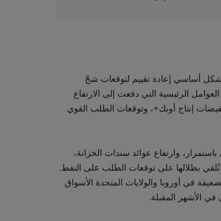
يعكس التراجع الأخير في أسعار النفط العالمية بشكل أساسي إعادة تقييم لتوقعات شحّ 
الإمدادات السابقة. وقد استوعب السوق تدريجياً العوامل الرئيسية التي دفعت إلى الارتفاع 
السابق، بما في ذلك المخاطر الجيوسياسية، وتخفيضات إنتاج أوبك+، وتوقعات الطلب القوي 
في الوقت نفسه، لا يزال الدولار الأمريكي القوي باستمرار، وارتفاع عوائد سندات الخزانة، 
والمخاوف بشأن تباطؤ النمو الاقتصادي العالمي، تُلقي بظلالها على توقعات الطلب على النفط. 
وعلى وجه الخصوص، دفعت البيانات الصناعية الضعيفة في أوروبا والولايات المتحدة الأسواق 
 في الأشهر المقبلة.