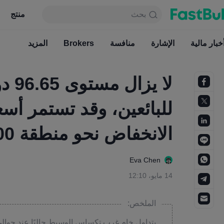
بحث
بحث
منتج
جدول
منتج
دائما مجاني
خبار مالية
الإشارة
منافسة
أخبار مالية
Brokers
الإشارة
المزيد
منافسة
لا ي
للبائعين، وقد تستمر أس
الانخفاض نحو منطقة 89.00 دولارًا.
Eva Chen
14 مايو، 12:10
الملخص: