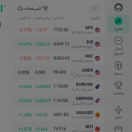
المرشحات
الأصول
الحالي
صافي التغير
% التغير
أ
SPX
تجارة
7723.56
-0.17%
-12.97
S&P 500 Index
DJI
54349.12
+0.49%
+263.24
Dow Jones Industrial Average
أسعار
السوق
IXIC
26363.43
-0.83%
-221.57
NASDAQ Composite Index
USDX
99.490
0.00%
0.000
ينسخ
مؤشر الدولار الأمريكي
EURUSD
1.15559
+0.04%
+0.00045
اليورو/الدولار الأمريكي
منافسة
GBPUSD
1.34706
+0.04%
+0.00049
الجنيه الاسترليني/الدولار الأمريكي
XAUUSD
4301.83
+1.28%
+54.22
Gold / US Dollar
24/7
WTI
74.916
+0.87%
+0.644
Light Sweet Crude Oil