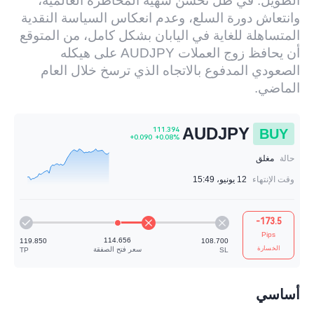
الطويل. في ظل تحسن شهية المخاطرة العالمية،
وانتعاش دورة السلع، وعدم انعكاس السياسة النقدية
المتساهلة للغاية في اليابان بشكل كامل، من المتوقع
أن يحافظ زوج العملات AUDJPY على هيكله
الصعودي المدفوع بالاتجاه الذي ترسخ خلال العام
الماضي.
AUDJPY
BUY
حالة
مغلق
وقت الإنتهاء
12 يونيو، 15:49
111.394
-173.5
+0.090
+0.08%
Pips
الخسارة
أساسي