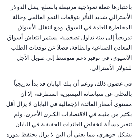
باعتبارها عملة نموذجية مرتبطة بالسلع، يظل الدولار
الأسترالي شديد التأثر بتوقعات النمو العالمي وحالة
114.656
119.850
108.700
سعر فتح الصفقة
TP
SL
المخاطرة العامة في السوق. ومع انتقال الأسواق
تدريجياً إلى بيئة تداول تضخمية، يستمر انتعاش أسواق
المعادن الصناعية والطاقة، فضلاً عن توقعات الطلب
الآسيوي، في توفير دعم متوسط ​​إلى طويل الأجل
للدولار الأسترالي.
في غضون ذلك، ورغم أن بنك اليابان قد بدأ تدريجياً
بالتخلي عن سياساته التيسيرية المتطرفة، إلا أن
مستوى أسعار الفائدة الإجمالية في اليابان لا يزال أقل
بكثير من مثيله في الاقتصادات الكبرى الأخرى. ولم
تتغير مسألة انخفاض العائدات الحقيقية في اليابان
بشكل جوهري، مما يعني أن الين لا يزال يحتفظ بدوره